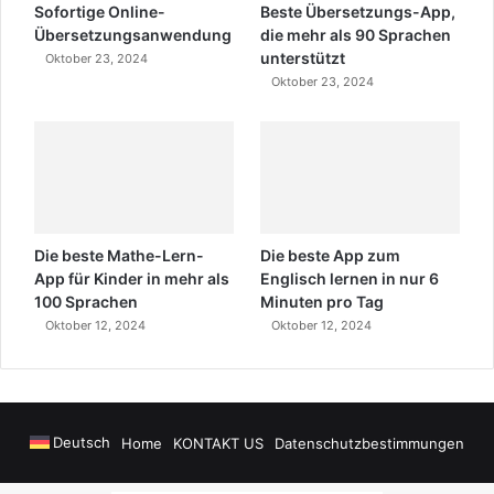
Sofortige Online-
Beste Übersetzungs-App,
Übersetzungsanwendung
die mehr als 90 Sprachen
unterstützt
Oktober 23, 2024
Oktober 23, 2024
Die beste Mathe-Lern-
Die beste App zum
App für Kinder in mehr als
Englisch lernen in nur 6
100 Sprachen
Minuten pro Tag
Oktober 12, 2024
Oktober 12, 2024
Deutsch
Home
KONTAKT US
Datenschutzbestimmungen
nay
Alanya Airport Transfers
madsalads.com
https://www.salonyjardinlos