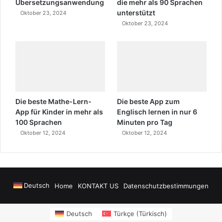
Übersetzungsanwendung
die mehr als 90 Sprachen
unterstützt
Oktober 23, 2024
Oktober 23, 2024
Die beste Mathe-Lern-
Die beste App zum
App für Kinder in mehr als
Englisch lernen in nur 6
100 Sprachen
Minuten pro Tag
Oktober 12, 2024
Oktober 12, 2024
Deutsch
Home
KONTAKT US
Datenschutzbestimmungen
wers
sms onay
Alanya Airport Transfers
madsalads.com
https://www.salony
Deutsch
Türkçe
(
Türkisch
)