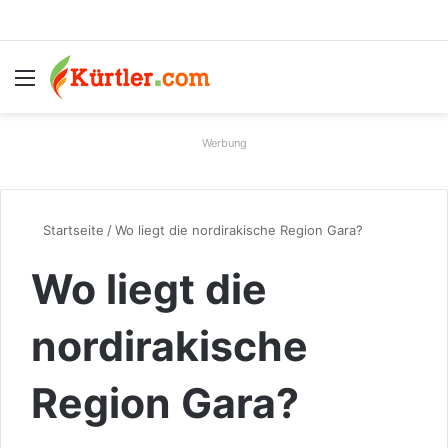
Menü
S
Werbung
Startseite
/
Wo liegt die nordirakische Region Gara?
Wo liegt die
nordirakische
Region Gara?