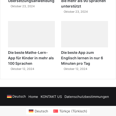
Übersetzungsanwendung
die mehr als 90 Sprachen
unterstützt
Oktober 23, 2024
Oktober 23, 2024
Die beste Mathe-Lern-
Die beste App zum
App für Kinder in mehr als
Englisch lernen in nur 6
100 Sprachen
Minuten pro Tag
Oktober 12, 2024
Oktober 12, 2024
Deutsch
Home
KONTAKT US
Datenschutzbestimmungen
onusu Veren Siteler
https://www.salonyjardinlospinos.com/
https://oce
Deutsch
Türkçe
(
Türkisch
)