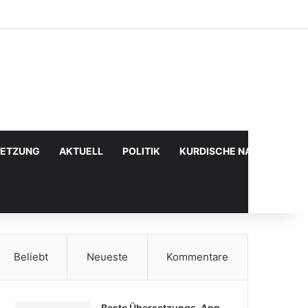
Facebook
X
YouTube
Instagram
Anmelden
Zufälliger Artikel
Sidebar
SETZUNG
AKTUELL
POLITIK
KURDISCHE NACHRICHTE
Beliebt
Neueste
Kommentare
Beste Übersetzungs-App,