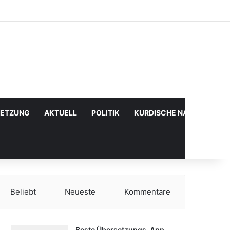
Facebook
X
YouTube
Instagram
Anmelden
Zufälliger Artikel
Sidebar
SETZUNG
AKTUELL
POLITIK
KURDISCHE NACHRICHTE
Beliebt
Neueste
Kommentare
Beste Übersetzungs-App,