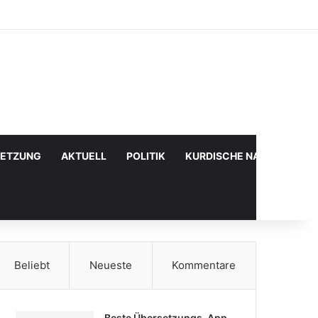
Facebook
X
YouTube
Instagram
Anmelden
Zufälliger Artikel
Sidebar
SETZUNG
AKTUELL
POLITIK
KURDISCHE NACHRICHTE
Beliebt
Neueste
Kommentare
Beste Übersetzungs-App,