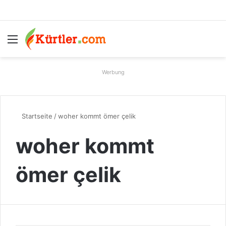
Menü
S
Werbung
Startseite
/
woher kommt ömer çelik
woher kommt
ömer çelik