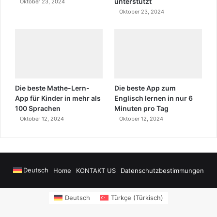
unterstützt
Oktober 23, 2024
Oktober 23, 2024
Die beste Mathe-Lern-
Die beste App zum
App für Kinder in mehr als
Englisch lernen in nur 6
100 Sprachen
Minuten pro Tag
Oktober 12, 2024
Oktober 12, 2024
Deutsch
Home
KONTAKT US
Datenschutzbestimmungen
onusu Veren Siteler
https://www.salonyjardinlospinos.com/
https://oce
Deutsch
Türkçe
(
Türkisch
)