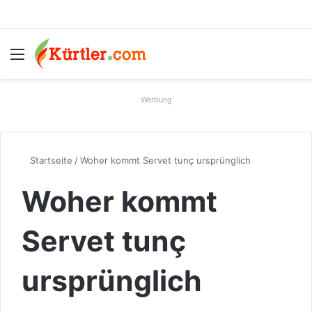
Menü
S
Werbung
Startseite
/
Woher kommt Servet tunç ursprünglich
Woher kommt
Servet tunç
ursprünglich