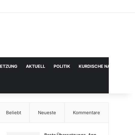
Facebook
X
YouTube
Instagram
Anmelden
Zufälliger Artikel
Sidebar
SETZUNG
AKTUELL
POLITIK
KURDISCHE NACHRICHTE
Beliebt
Neueste
Kommentare
Beste Übersetzungs-App,