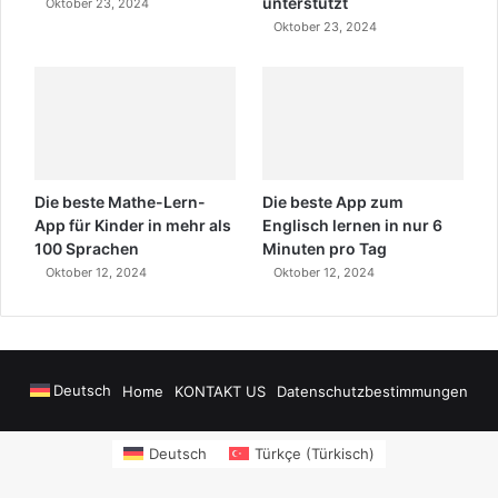
unterstützt
Oktober 23, 2024
Oktober 23, 2024
Die beste Mathe-Lern-
Die beste App zum
App für Kinder in mehr als
Englisch lernen in nur 6
100 Sprachen
Minuten pro Tag
Oktober 12, 2024
Oktober 12, 2024
Deutsch
Home
KONTAKT US
Datenschutzbestimmungen
owers
sms onay
Alanya Airport Transfers
madsalads.com
https://www.salo
Deutsch
Türkçe
(
Türkisch
)