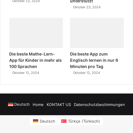
unterstützt
Oktober 23, 2024
Oktober 23, 2024
Die beste Mathe-Lern-
Die beste App zum
App für Kinder in mehr als
Englisch lernen in nur 6
100 Sprachen
Minuten pro Tag
Oktober 12, 2024
Oktober 12, 2024
Deutsch
Home
KONTAKT US
Datenschutzbestimmungen
wers
sms onay
Alanya Airport Transfers
madsalads.com
https://www.salony
Deutsch
Türkçe
(
Türkisch
)