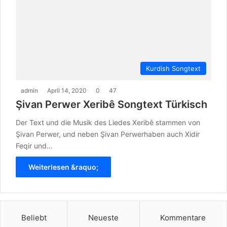
Kurdish Songtext
admin
April 14, 2020
0
47
Şivan Perwer Xeribê Songtext Türkisch
Der Text und die Musik des Liedes Xeribê stammen von
Şivan Perwer, und neben Şivan Perwerhaben auch Xidir
Feqir und…
Weiterlesen &raquo;
Beliebt
Neueste
Kommentare