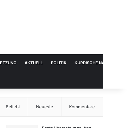
Facebook
X
YouTube
Instagram
Anmelden
Zufälliger Artikel
Sidebar
SETZUNG
AKTUELL
POLITIK
KURDISCHE NACHRICHTE
Beliebt
Neueste
Kommentare
Beste Übersetzungs-App,