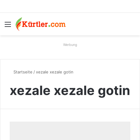
Menü
S
Werbung
Startseite
/
xezale xezale gotin
xezale xezale gotin