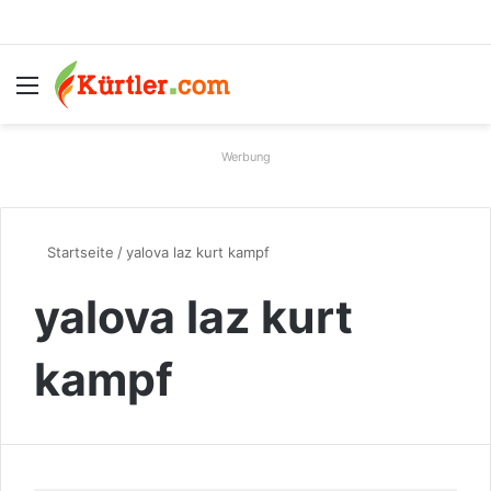
Menü
S
Werbung
Startseite
/
yalova laz kurt kampf
yalova laz kurt
kampf