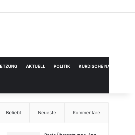
Facebook
X
YouTube
Instagram
Anmelden
Zufälliger Artikel
Sidebar
SETZUNG
AKTUELL
POLITIK
KURDISCHE NACHRICHTE
Beliebt
Neueste
Kommentare
Beste Übersetzungs-App,