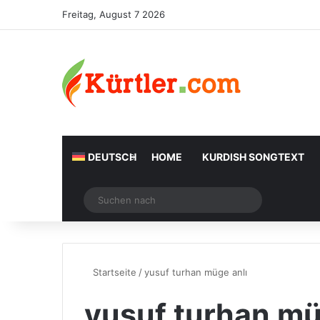
Freitag, August 7 2026
DEUTSCH
HOME
KURDISH SONGTEXT
Zufälliger Artikel
Suchen
nach
Startseite
/
yusuf turhan müge anlı
yusuf turhan mü