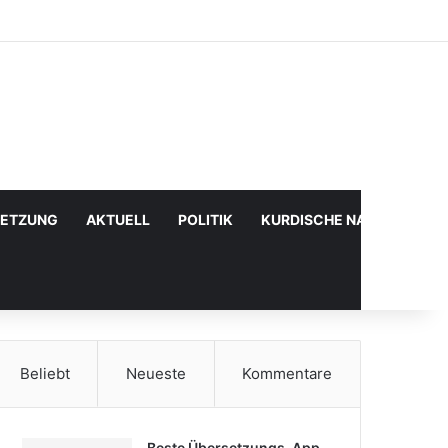
Facebook
X
YouTube
Instagram
Anmelden
Zufälliger Artikel
Sidebar
SETZUNG
AKTUELL
POLITIK
KURDISCHE NACHRICHTE
Beliebt
Neueste
Kommentare
Beste Übersetzungs-App,