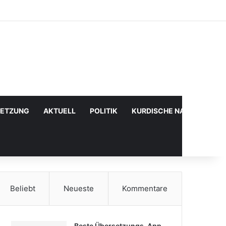
Facebook
X
YouTube
Instagram
Anmelden
Zufälliger Artikel
Sidebar
SETZUNG
AKTUELL
POLITIK
KURDISCHE NACHRICHTE
Beliebt
Neueste
Kommentare
Beste Übersetzungs-App,