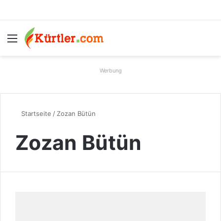
Menü
S
Werbung
Startseite
/
Zozan Bütün
Zozan Bütün