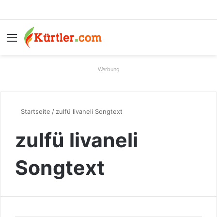
Menü
S
Werbung
Startseite
/
zulfü livaneli Songtext
zulfü livaneli
Songtext