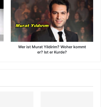
W
e
r
i
s
t
M
u
r
a
Wer ist Murat Yildirim? Woher kommt
t
er? Ist er Kurde?
Y
i
l
d
i
r
i
m
?
W
o