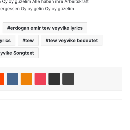
Oy oy güzelim Alle haben ihre Arbeitskraft
vergessen Oy oy gelin Oy oy güzelim
erdogan emir tew veyvike lyrics
yrics
tew
tew veyvike bedeutet
yvike Songtext
Reddit
VKontakte
Odnoklassniki
Pocket
Teile per E-Mail
Drucken