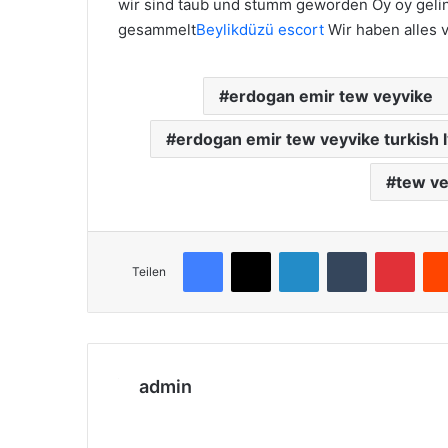
wir sind taub und stumm geworden Oy oy gelin 
gesammelt
Beylikdüzü escort
Wir haben alles 
erdogan emir tew veyvike
erdogan emir tew veyvike turkish l
tew ve
Facebook
X
LinkedIn
Tumblr
Pinterest
Teilen
admin
We
bs