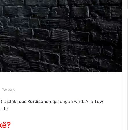
Werbung
i) Dialekt
des Kurdischen
gesungen wird. Alle
Tew
site
kê?