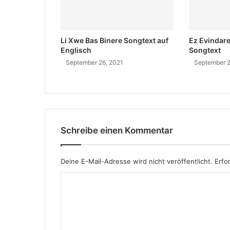
d
e
u
Li Xwe Bas Binere Songtext auf
Ez Evindar
t
Englisch
Songtext
u
September 26, 2021
September 2
n
g
a
u
f
T
ü
Schreibe einen Kommentar
r
k
i
Deine E-Mail-Adresse wird nicht veröffentlicht.
Erfo
s
K
c
h
o
m
m