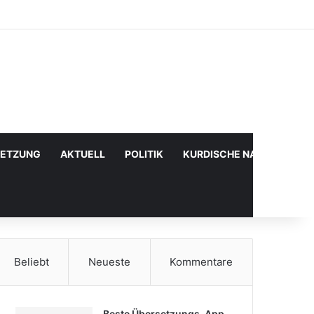
Facebook
X
YouTube
Instagram
Anmelden
Zufälliger Artikel
Sidebar
SETZUNG
AKTUELL
POLITIK
KURDISCHE NACHRICHTE
Beliebt
Neueste
Kommentare
Beste Übersetzungs-App,