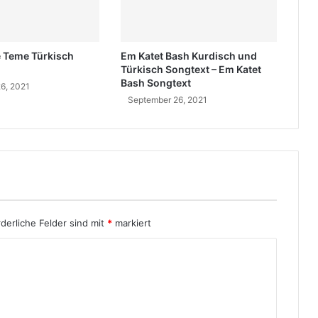
h
e
r
e Teme Türkisch
Em Katet Bash Kurdisch und
k
Türkisch Songtext – Em Katet
o
Bash Songtext
6, 2021
m
September 26, 2021
m
t
e
r
?
I
s
t
e
rderliche Felder sind mit
*
markiert
r
K
u
r
d
e