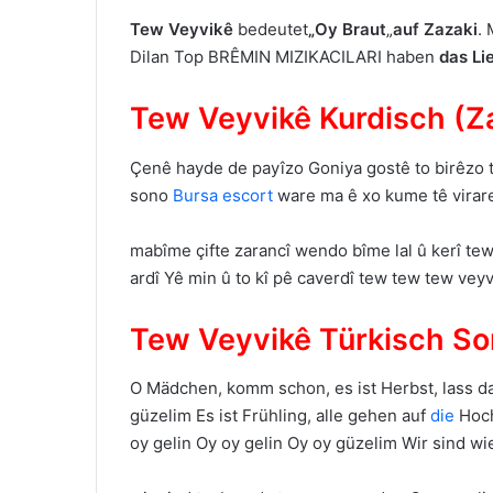
Tew Veyvikê
bedeutet
„Oy Braut
„
auf Zazaki
.
Dilan Top BRÊMIN MIZIKACILARI haben
das Li
Tew Veyvikê Kurdisch (Z
Çenê hayde de payîzo Goniya gostê to birêzo 
sono
Bursa escort
ware ma ê xo kume tê virare
mabîme çifte zarancî wendo bîme lal û kerî tew
ardî Yê min û to kî pê caverdî tew tew tew vey
Tew Veyvikê Türkisch So
O Mädchen, komm schon, es ist Herbst, lass da
güzelim Es ist Frühling, alle gehen auf
die
Hoch
oy gelin Oy oy gelin Oy oy güzelim Wir sind wi