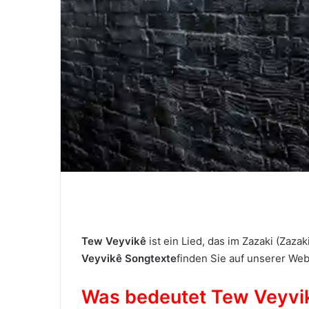
M
a
i
l
Tew Veyvikê
ist ein Lied, das im Zazaki (Zazak
Veyvikê Songtexte
finden Sie auf unserer Web
Was bedeutet Tew Veyvi