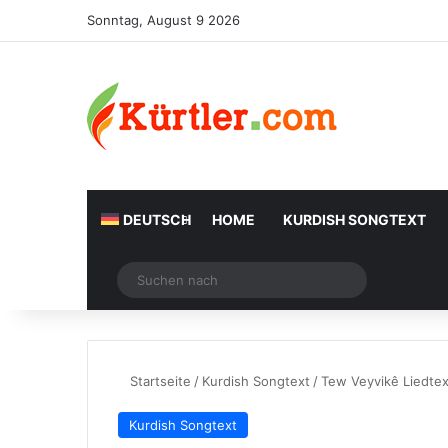
Sonntag, August 9 2026
DEUTSCH
HOME
KURDISH SONGTEXT
Zufälliger Artikel
Suchen
nach
Startseite
/
Kurdish Songtext
/
Tew Veyvikê Liedtex
Kurdish Songtext