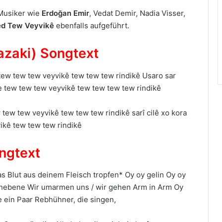
 Musiker wie
Erdoğan Emir
, Vedat Demir, Nadia Visser,
ed Tew Veyvikê
ebenfalls aufgeführt.
azaki) Songtext
tew tew tew veyvikê tew tew tew rindikê Usaro sar
 tew tew tew veyvikê tew tew tew tew rindikê
 tew tew veyvikê tew tew tew rindikê sarî cilê xo kora
vikê tew tew tew rindikê
ngtext
s Blut aus deinem Fleisch tropfen* Oy oy gelin Oy oy
ebene Wir umarmen uns / wir gehen Arm in Arm Oy
e ein Paar Rebhühner, die singen,