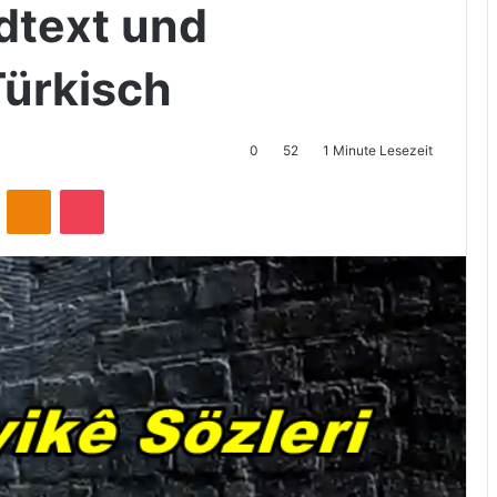
dtext und
Türkisch
0
52
1 Minute Lesezeit
ontakte
Odnoklassniki
Pocket