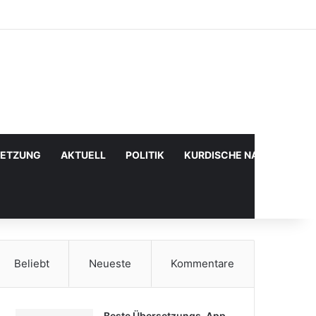
Facebook
X
YouTube
Instagram
Anmelden
Zufälliger Artikel
Sidebar
SETZUNG
AKTUELL
POLITIK
KURDISCHE NACHRICHTE
Beliebt
Neueste
Kommentare
Beste Übersetzungs-App,