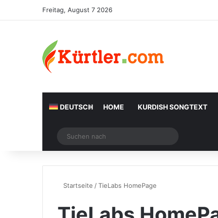
Freitag, August 7 2026
DEUTSCH
HOME
KURDISH SONGTEXT
Zufälliger Artikel
Suchen
nach
Startseite
/
TieLabs HomePage
TieLabs HomeP