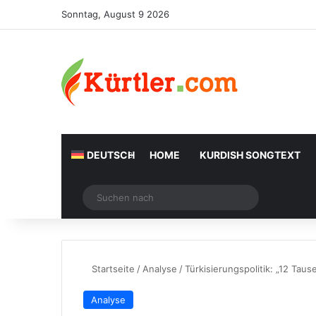
Sonntag, August 9 2026
DEUTSCH
HOME
KURDISH SONGTEXT
Zufälliger Artikel
Suchen
nach
Startseite
/
Analyse
/
Türkisierungspolitik: „12 Tau
Analyse