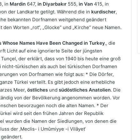
, in
Mardin
647,
in Diyarbakır
555,
in Van
415, in
on der Landkarte getilgt. Während die in
kurdischer
,
he bekannten Dorfnamen weitgehend geändert
it den Worten „rot“, „Glocke“ und „Kirche“ neue Namen.
es Whose Names Have Been Changed in Turkey
‚, die
t Licht auf eine ignorierte Seite der jüngsten
unçel, der erklärt, dass von 1940 bis heute eine groß
nicht-türkischen als auch bei türkischen Dorfnamen
erungen von Dorfnamen wie folgt aus: * Die Dörfer,
nze Türkei verteilt. Es gibt jedoch eine erhebliche
warzes Meer,
östliches
und
südöstliches Anatolien
. Die
lständig von der Bevölkerung angenommen worden. Vor
Menschen bevorzugen noch die alten Namen. * Der
rkei wird seit den frühen Jahren der Republik
piel wurden die Namen der Siedlungen, von denen die
ss der ‚Meclis- i Umûmiyye -i Vilâyet‘
 geändert.