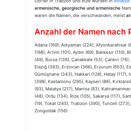
Dörfer in Trabzon und Rize wurden in
Antalya
armenische, georgische und armenische
Name
waren die Namen, die verschwanden, meist
ar
Anzahl der Namen nach 
Adana (169), Adıyaman (224), Afyonkarahisar (8
(168), Artvin (101), Aydın (69), Balıkesir (110), 
(49), Bursa (136), Çanakkale (53), Çankırı (76),
Elazığ (383), Erzincan (366), Erzurum (653), Es
Gümüşhane (343), Hakkari (128), Hatay (117), Ispa
(398), Kastamonu (295), Kayseri (86), Kırklareli
(93), Malatya (217), Manisa (83), Kahramanmara
(48), Ordu (134), Rize (105), Sakarya (117), Sam
(19), Tokat (245), Trabzon (390), Tunceli (273),
Zonguldak (156)