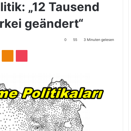
itik: „12 Tausend
rkei geändert“
0
55
3 Minuten gelesen
ontakte
Odnoklassniki
Pocket