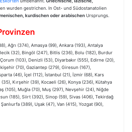
-Eskorten
umbenannt.
Griechische, lazische,
n wurden gestrichen. In Ost- und Südostanatolien
menischen, kurdischen oder arabischen
Ursprungs.
Provinzen
8), Ağrı (374), Amasya (99), Ankara (193), Antalya
Bilecik (32), Bingöl (247), Bitlis (236), Bolu (182), Burdur
 Çorum (103), Denizli (53), Diyarbakır (555), Edirne (20),
kişehir (70), Gaziantep (279), Giresun (167),
rta (46), İçel (112), İstanbul (21), İzmir (68), Kars
 (35), Kırşehir (39), Kocaeli (26), Konya (236), Kütahya
ş (105), Muğla (70), Muş (297), Nevşehir (24), Niğde
sun (185), Siirt (392), Sinop (59), Sivas (406), Tekirdağ
 Şanlıurfa (389), Uşak (47), Van (415), Yozgat (90),