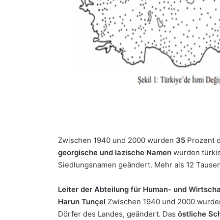
M
a
i
l
Zwischen 1940 und 2000 wurden
35
Prozent 
georgische und lazische Namen
wurden türkis
Siedlungsnamen geändert. Mehr als 12 Tause
Leiter der Abteilung für Human- und Wirtschaf
Harun Tunçel
Zwischen 1940 und 2000 wurden 
Dörfer des Landes, geändert. Das
östliche S