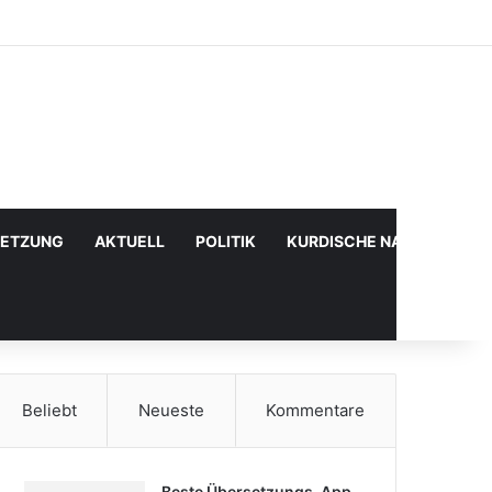
Facebook
X
YouTube
Instagram
Anmelden
Zufälliger Artikel
Sidebar
SETZUNG
AKTUELL
POLITIK
KURDISCHE NACHRICHTE
Beliebt
Neueste
Kommentare
Beste Übersetzungs-App,