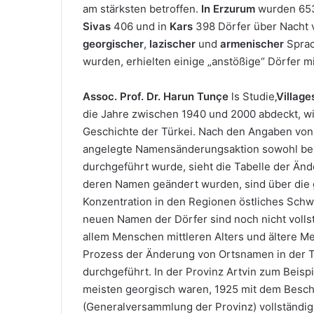
am stärksten betroffen.
In Erzurum
wurden 653
Sivas
406 und in
Kars
398 Dörfer über Nacht v
georgischer
,
lazischer
und
armenischer
Sprac
wurden, erhielten einige „anstößige“ Dörfer m
Assoc. Prof. Dr. Harun Tunçe
ls Studie
‚Villag
die Jahre zwischen 1940 und 2000 abdeckt, wirf
Geschichte der Türkei. Nach den Angaben von T
angelegte Namensänderungsaktion sowohl bei 
durchgeführt wurde, sieht die Tabelle der Änd
deren Namen geändert wurden, sind über die ga
Konzentration in den Regionen östliches Sch
neuen Namen der Dörfer sind noch nicht vol
allem Menschen mittleren Alters und ältere 
Prozess der Änderung von Ortsnamen in der Tü
durchgeführt. In der Provinz Artvin zum Beis
meisten georgisch waren, 1925 mit dem Beschlu
(Generalversammlung der Provinz) vollständig