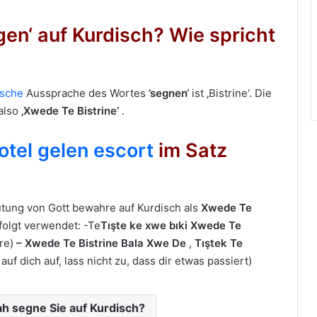
en‘ auf Kurdisch? Wie spricht
ische
Aussprache des Wortes
’segnen‘
ist
‚
Bistrine‘. Die
 also
‚Xwede Te Bistrine‘
.
 otel gelen escort
im Satz
utung von Gott bewahre auf Kurdisch als
Xwede Te
folgt verwendet: -Te
Tışte ke xwe bıki Xwede Te
hre)
– Xwede Te Bistrine Bala Xwe De
,
Tıştek Te
uf dich auf, lass nicht zu, dass dir etwas passiert)
h segne Sie auf Kurdisch?