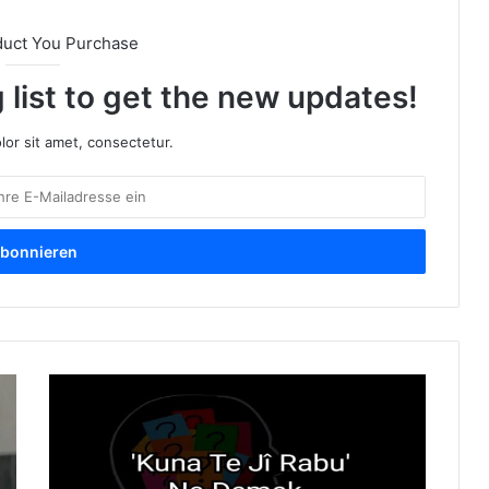
duct You Purchase
 list to get the new updates!
or sit amet, consectetur.
W
a
s
b
e