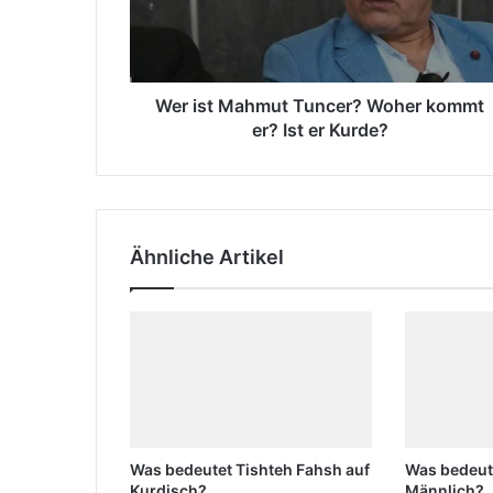
t
M
M
a
a
i
h
l
m
Wer ist Mahmut Tuncer? Woher kommt
a
u
er? Ist er Kurde?
d
t
r
T
e
u
s
n
s
c
e
Ähnliche Artikel
e
e
r
i
?
n
W
o
h
e
r
k
Was bedeutet Tishteh Fahsh auf
Was bedeut
o
Kurdisch?
Männlich?