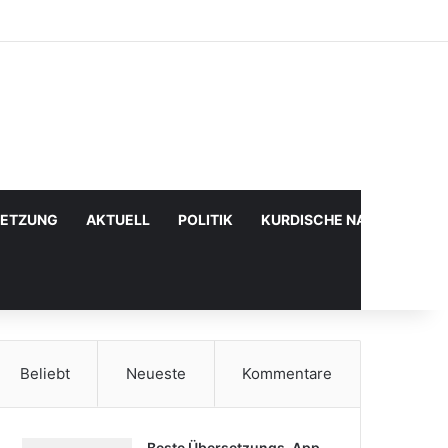
Facebook
X
YouTube
Instagram
Anmelden
Zufälliger Artikel
Sidebar
SETZUNG
AKTUELL
POLITIK
KURDISCHE NACHRICHTE
Beliebt
Neueste
Kommentare
Beste Übersetzungs-App,