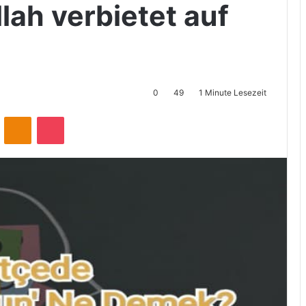
lah verbietet auf
0
49
1 Minute Lesezeit
ontakte
Odnoklassniki
Pocket