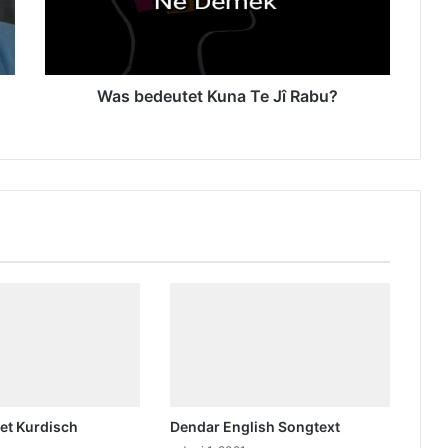
d
e
u
t
e
Was bedeutet Kuna Te Jî Rabu?
t
K
u
n
a
T
e
J
î
R
a
b
u
?
et Kurdisch
Dendar English Songtext