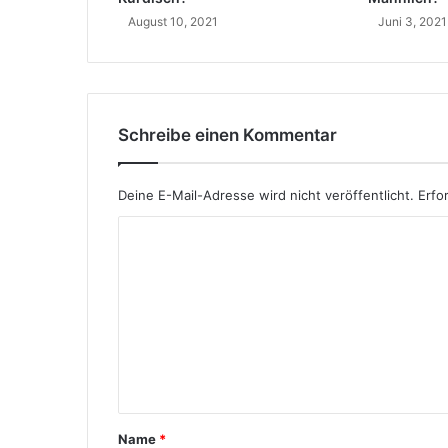
m
August 10, 2021
Juni 3, 2021
m
t
e
r
?
I
Schreibe einen Kommentar
s
t
e
Deine E-Mail-Adresse wird nicht veröffentlicht.
Erfo
r
K
K
u
o
r
m
d
e
m
?
e
n
t
Name
*
a