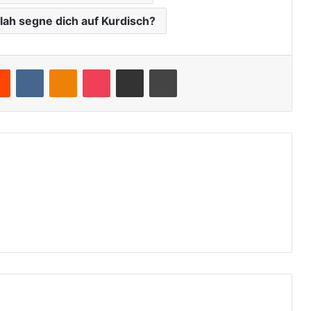
lah segne dich auf Kurdisch?
Reddit
VKontakte
Odnoklassniki
Pocket
Teile per E-Mail
Drucken