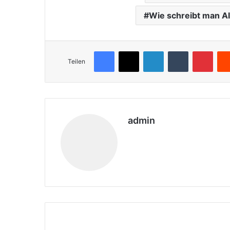
Wie schreibt man Al
Facebook
X
LinkedIn
Tumblr
Pinterest
Teilen
admin
We
bs
eit
e