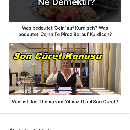
d
-
e
M
u
a
t
i
e
Was bedeutet 'Cejn' auf Kurdisch? Was
l
t
a
bedeutet 'Cejna Te Pîroz Be' auf Kurdisch?
'
d
C
r
W
e
e
a
j
s
s
n
s
i
'
e
s
a
e
t
u
i
d
f
n
a
K
s
u
T
Was ist das Thema von Yılmaz Özdil Son Cüret?
r
h
d
e
i
m
s
a