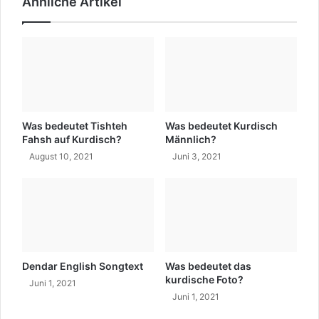
Ähnliche Artikel
c
v
h
o
?
n
W
Y
a
ı
s
l
b
m
e
a
d
z
Was bedeutet Tishteh
Was bedeutet Kurdisch
e
Ö
Fahsh auf Kurdisch?
Männlich?
u
z
August 10, 2021
Juni 3, 2021
t
d
e
i
t
l
'
S
C
o
e
n
j
C
Dendar English Songtext
Was bedeutet das
n
ü
kurdische Foto?
Juni 1, 2021
a
r
Juni 1, 2021
T
e
e
t