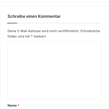
P
?
î
r
Schreibe einen Kommentar
o
z
B
Deine E-Mail-Adresse wird nicht veröffentlicht.
Erforderliche
e
Felder sind mit
*
markiert
'
K
a
u
o
f
m
K
u
m
r
e
d
i
n
s
t
c
a
h
?
r
Name
*