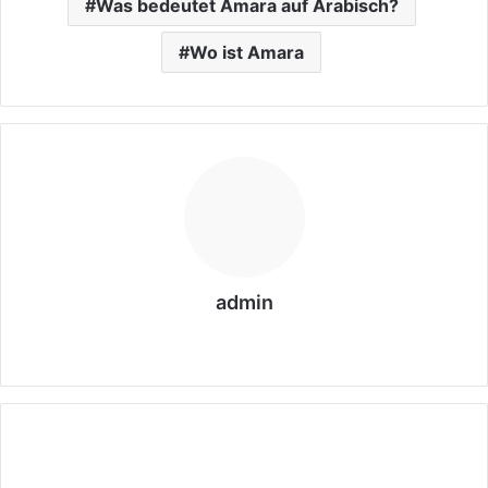
Was bedeutet Amara auf Arabisch?
Wo ist Amara
admin
We
bs
eit
e