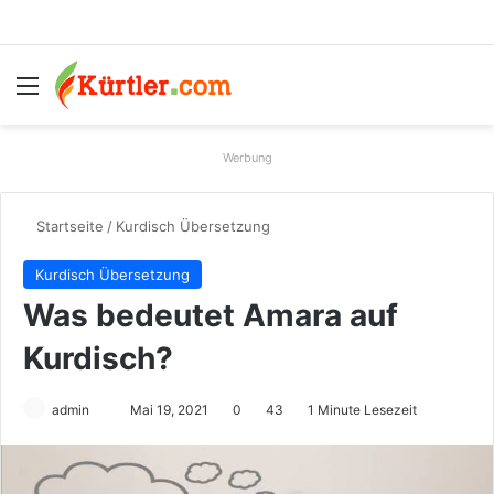
Menü
S
Werbung
Startseite
/
Kurdisch Übersetzung
Kurdisch Übersetzung
Was bedeutet Amara auf
Kurdisch?
admin
S
Mai 19, 2021
0
43
1 Minute Lesezeit
e
n
d