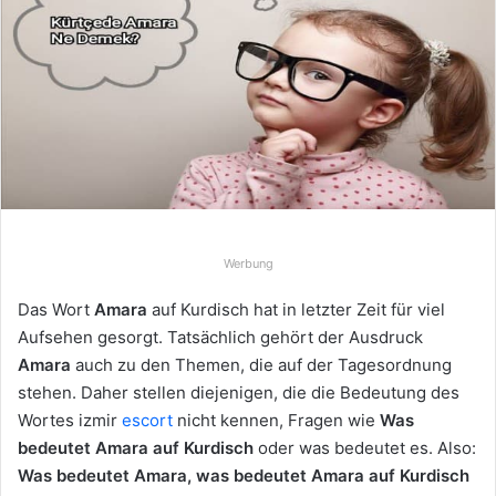
e
u
n
s
e
i
n
e
E
-
Werbung
M
Das Wort
Amara
auf Kurdisch hat in letzter Zeit für viel
a
Aufsehen gesorgt. Tatsächlich gehört der Ausdruck
i
Amara
auch zu den Themen, die auf der Tagesordnung
l
stehen. Daher stellen diejenigen, die die Bedeutung des
Wortes izmir
escort
nicht kennen, Fragen wie
Was
bedeutet Amara auf Kurdisch
oder was bedeutet es. Also:
Was bedeutet Amara, was bedeutet Amara auf Kurdisch