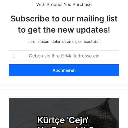
With Product You Purchase
Subscribe to our mailing list
to get the new updates!
Lorem ipsum dolor sit amet, consectetur.
G
e
b
e
n
s
i
e
W
i
a
h
s
r
b
e
e
E