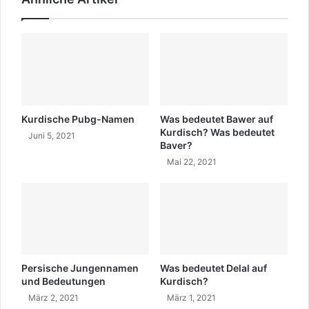
n
n
s
c
A
i
d
?
a
W
r
o
?
h
e
r
Kurdische Pubg-Namen
Was bedeutet Bawer auf
k
Kurdisch? Was bedeutet
Juni 5, 2021
Baver?
o
m
Mai 22, 2021
m
t
e
r
?
L
e
Persische Jungennamen
Was bedeutet Delal auf
b
und Bedeutungen
Kurdisch?
e
März 2, 2021
März 1, 2021
n