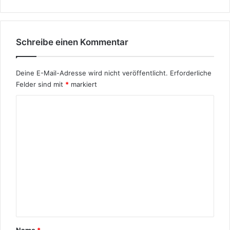
Schreibe einen Kommentar
Deine E-Mail-Adresse wird nicht veröffentlicht.
Erforderliche
Felder sind mit
*
markiert
K
o
m
m
e
n
t
a
r
Name
*