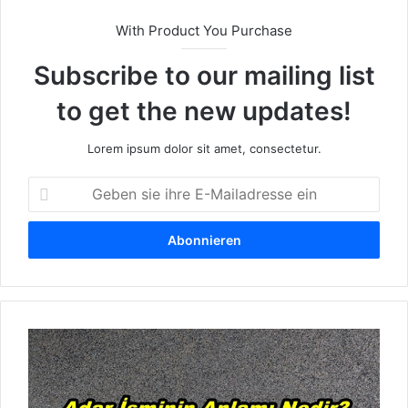
With Product You Purchase
Subscribe to our mailing list
to get the new updates!
Lorem ipsum dolor sit amet, consectetur.
G
e
b
e
n
s
i
e
W
i
a
h
s
r
i
e