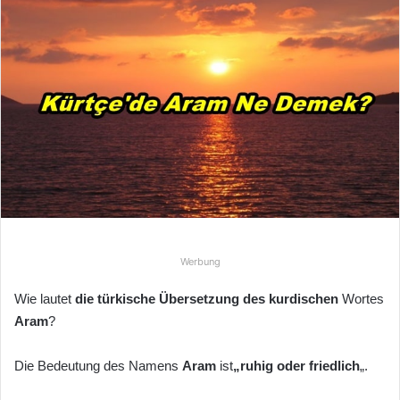
e
u
n
s
e
i
n
e
E
-
M
a
Werbung
i
l
Wie lautet
die türkische Übersetzung des
kurdischen
Wortes
Aram
?
Die Bedeutung des Namens
Aram
ist
„ruhig oder friedlich
„.