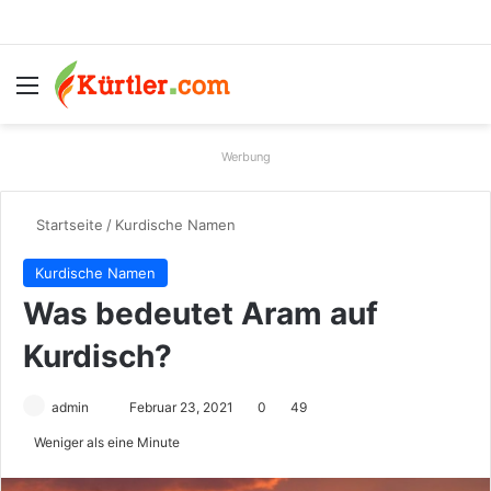
Menü
S
Werbung
Startseite
/
Kurdische Namen
Kurdische Namen
Was bedeutet Aram auf
Kurdisch?
admin
S
Februar 23, 2021
0
49
e
Weniger als eine Minute
n
d