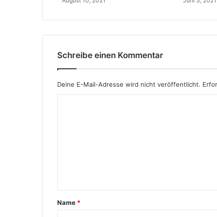
August 10, 2021
Juni 3, 2021
e
x
t
Schreibe einen Kommentar
Deine E-Mail-Adresse wird nicht veröffentlicht.
Erfo
K
o
m
m
e
n
t
Name
*
a