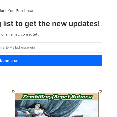
duct You Purchase
 list to get the new updates!
or sit amet, consectetur.
Z
e
m
b
i