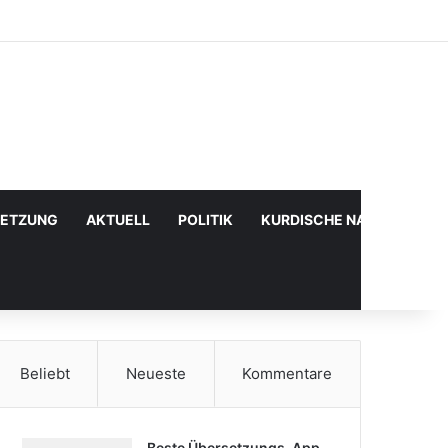
Facebook
X
YouTube
Instagram
Anmelden
Zufälliger Artikel
Sidebar
SETZUNG
AKTUELL
POLITIK
KURDISCHE NACHRICHTE
Beliebt
Neueste
Kommentare
Beste Übersetzungs-App,