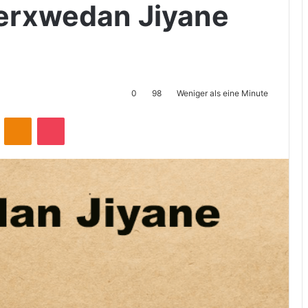
erxwedan Jiyane
0
98
Weniger als eine Minute
ontakte
Odnoklassniki
Pocket