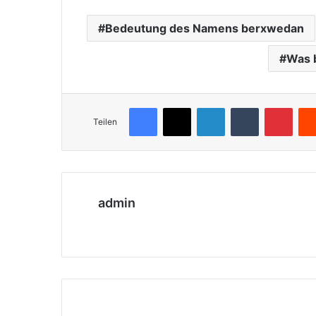
Bedeutung des Namens berxwedan
Was b
Facebook
X
LinkedIn
Tumblr
Pinterest
Teilen
admin
We
bs
eit
e