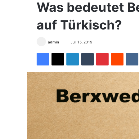
Was bedeutet B
auf Türkisch?
admin
S
Juli 15, 2019
e
Facebook
X
LinkedIn
Tumblr
Pinterest
Reddit
VK
n
d
e
u
n
s
e
i
n
e
E
-