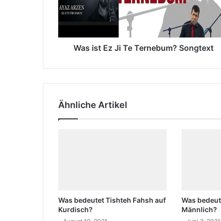
t
M
E
a
z
i
J
l
i
Was ist Ez Ji Te Ternebum? Songtext
a
T
d
e
r
T
e
e
s
r
s
Ähnliche Artikel
n
e
e
e
b
i
u
n
m
?
S
o
n
Was bedeutet Tishteh Fahsh auf
Was bedeut
g
Kurdisch?
Männlich?
t