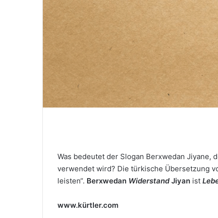
M
a
i
l
Was bedeutet der Slogan Berxwedan Jiyane, d
verwendet wird? Die türkische Übersetzung v
leisten“.
Berxwedan
Widerstand
Jiyan
ist
Leb
www.kürtler.com