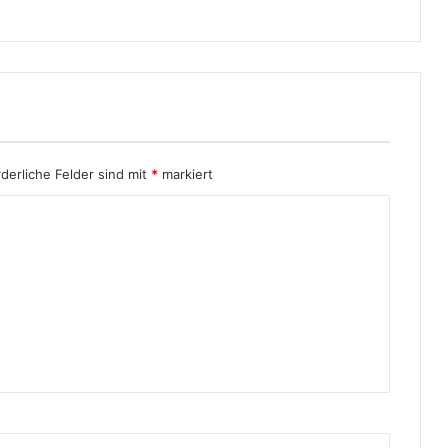
i
c
h
t
e
rderliche Felder sind mit
*
markiert