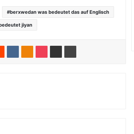
berxwedan was bedeutet das auf Englisch
edeutet jiyan
Reddit
VKontakte
Odnoklassniki
Pocket
Teile per E-Mail
Drucken