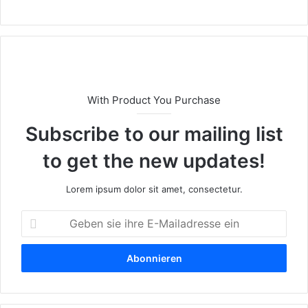
bs
eit
e
With Product You Purchase
Subscribe to our mailing list
to get the new updates!
Lorem ipsum dolor sit amet, consectetur.
G
e
b
e
n
s
i