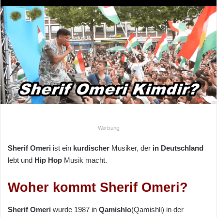
n
d
e
u
n
s
e
i
n
e
E
Werbung
-
M
Sherif Omeri
ist ein
kurdischer
Musiker, der
in Deutschland
a
lebt und
Hip Hop
Musik macht.
i
l
Woher kommt Sherif Omeri?
Sherif Omeri
wurde 1987 in
Qamishlo
(Qamishli) in der