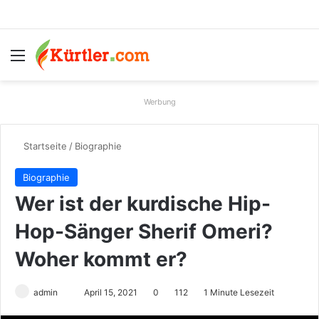
Menü
S
Werbung
Startseite
/
Biographie
Biographie
Wer ist der kurdische Hip-
Hop-Sänger Sherif Omeri?
Woher kommt er?
admin
S
April 15, 2021
0
112
1 Minute Lesezeit
e