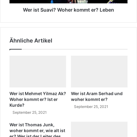
a
a
l
v
Wer ist Suavi? Woher kommt er? Leben
a
i
M
?
i
W
n
o
Ähnliche Artikel
e
h
T
e
ü
r
r
k
k
o
i
m
s
m
c
t
h
e
Wer ist Mehmet Yilmaz Ak?
Wer ist Aram Serhad und
S
r
Woher kommt er? Ist er
woher kommt er?
o
Kurde?
?
September 25, 2021
n
L
September 25, 2021
g
e
t
Wer ist Thomas Junk,
b
woher kommt er, wie alt ist
e
e
er? Wer ist der Leiter des