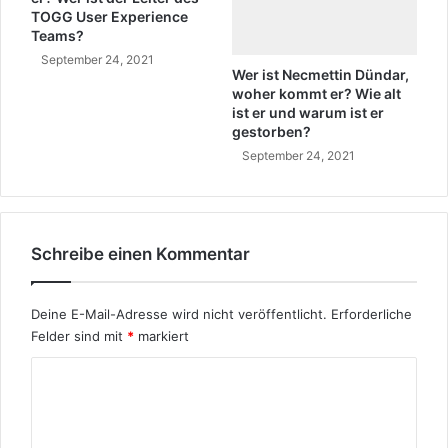
x
n
TOGG User Experience
t
Teams?
September 24, 2021
Wer ist Necmettin Dündar,
woher kommt er? Wie alt
ist er und warum ist er
gestorben?
September 24, 2021
Schreibe einen Kommentar
Deine E-Mail-Adresse wird nicht veröffentlicht.
Erforderliche
Felder sind mit
*
markiert
K
o
m