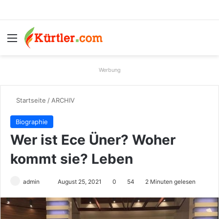
Menü
S
Werbung
Startseite
/
ARCHIV
Biographie
Wer ist Ece Üner? Woher
kommt sie? Leben
admin
S
August 25, 2021
0
54
2 Minuten gelesen
e
n
d