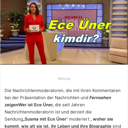
e
u
n
s
e
i
n
e
E
-
M
Werbung
a
i
Die Nachrichtenmoderatoren, die mit ihren Kommentaren
l
bei der Präsentation der Nachrichten und
Fernsehen
zeigen
Wer ist Ece Üner,
die seit Jahren
Nachrichtenmoderatorin ist und derzeit die
Sendung
„Susma mit Ece Üner
“ moderiert
, woher sie
kommt, wie alt sie ist, ihr Leben und ihre Biographie
sind