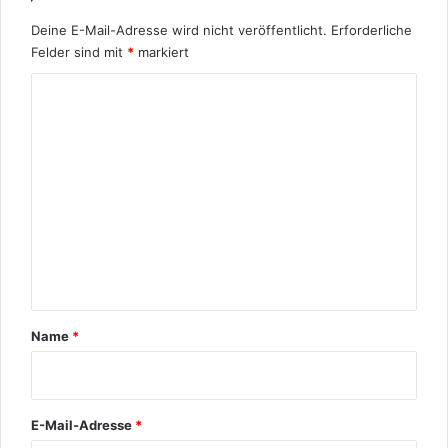
r
ü
Deine E-Mail-Adresse wird nicht veröffentlicht.
Erforderliche
a
n
p
Felder sind mit
*
markiert
g
h
l
K
i
i
e
c
o
h
m
?
m
B
i
e
o
n
g
r
t
a
a
p
h
r
Name
*
i
*
e
E-Mail-Adresse
*