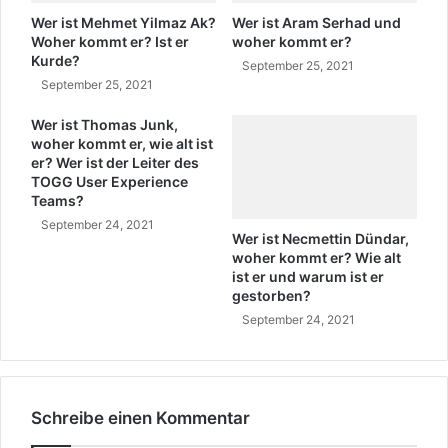
?
k
Wer ist Mehmet Yilmaz Ak?
Wer ist Aram Serhad und
H
o
Woher kommt er? Ist er
woher kommt er?
a
Kurde?
m
September 25, 2021
k
m
September 25, 2021
k
t
ı
F
Wer ist Thomas Junk,
S
woher kommt er, wie alt ist
u
er? Wer ist der Leiter des
a
l
TOGG User Experience
r
y
Teams?
u
a
September 24, 2021
h
Ö
Wer ist Necmettin Dündar,
a
z
woher kommt er? Wie alt
n
t
ist er und warum ist er
O
ü
gestorben?
l
r
September 24, 2021
u
k
ç
u
B
r
i
s
o
Schreibe einen Kommentar
p
g
r