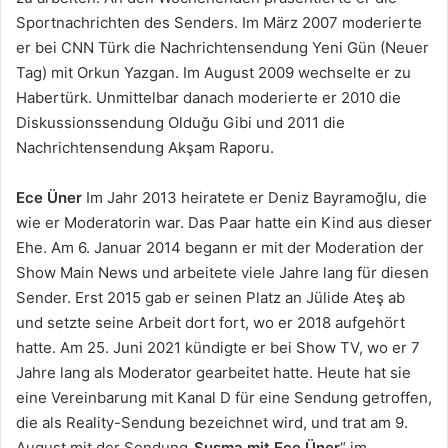
Sportnachrichten des Senders. Im März 2007 moderierte
er bei CNN Türk die Nachrichtensendung Yeni Gün (Neuer
Tag) mit Orkun Yazgan. Im August 2009 wechselte er zu
Habertürk. Unmittelbar danach moderierte er 2010 die
Diskussionssendung Olduğu Gibi und 2011 die
Nachrichtensendung Akşam Raporu.
Ece Üner
Im Jahr 2013 heiratete er Deniz Bayramoğlu, die
wie er Moderatorin war. Das Paar hatte ein Kind aus dieser
Ehe. Am 6. Januar 2014 begann er mit der Moderation der
Show Main News und arbeitete viele Jahre lang für diesen
Sender. Erst 2015 gab er seinen Platz an Jülide Ateş ab
und setzte seine Arbeit dort fort, wo er 2018 aufgehört
hatte. Am 25. Juni 2021 kündigte er bei Show TV, wo er 7
Jahre lang als Moderator gearbeitet hatte. Heute hat sie
eine Vereinbarung mit Kanal D für eine Sendung getroffen,
die als Reality-Sendung bezeichnet wird, und trat am 9.
August mit der Sendung
„Susma mit Ece Üner
“ im