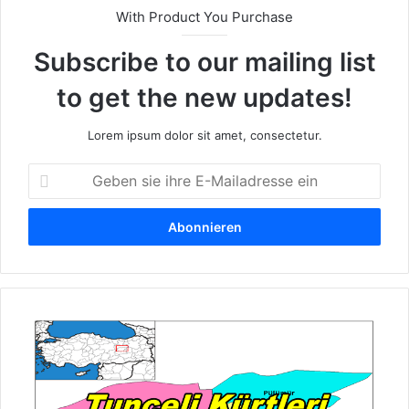
With Product You Purchase
Subscribe to our mailing list
to get the new updates!
Lorem ipsum dolor sit amet, consectetur.
G
e
b
e
n
s
i
e
T
i
u
h
n
r
c
e
e
E