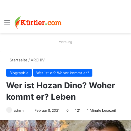
Menü
S
Werbung
Startseite
/
ARCHIV
Biographie
Wer ist er? Woher kommt er?
Wer ist Hozan Dino? Woher
kommt er? Leben
admin
S
Februar 8, 2021
0
121
1 Minute Lesezeit
e
n