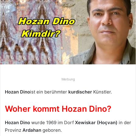
d
e
u
n
s
e
i
n
e
E
-
Werbung
M
a
Hozan Dino
ist ein berühmter
kurdischer
Künstler.
i
l
Woher kommt Hozan Dino?
Hozan Dino
wurde 1969 im Dorf
Xewiskar (Hoçvan)
in der
Provinz
Ardahan
geboren.