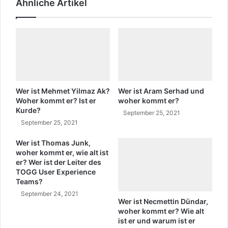
Ähnliche Artikel
t
a
n
?
W
o
h
e
r
Wer ist Mehmet Yilmaz Ak?
Wer ist Aram Serhad und
k
Woher kommt er? Ist er
woher kommt er?
Kurde?
o
September 25, 2021
m
September 25, 2021
m
t
Wer ist Thomas Junk,
woher kommt er, wie alt ist
s
er? Wer ist der Leiter des
i
TOGG User Experience
e
Teams?
?
September 24, 2021
L
Wer ist Necmettin Dündar,
e
woher kommt er? Wie alt
b
ist er und warum ist er