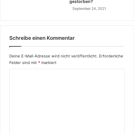
e
gestorben?
n
September 24, 2021
Schreibe einen Kommentar
Deine E-Mail-Adresse wird nicht veröffentlicht.
Erforderliche
Felder sind mit
*
markiert
K
o
m
m
e
n
t