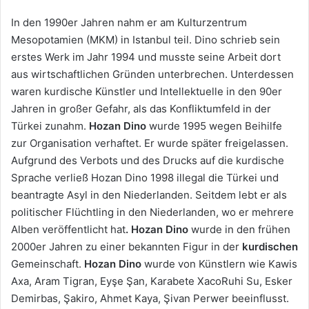
In den 1990er Jahren nahm er am Kulturzentrum
Mesopotamien (MKM) in Istanbul teil. Dino schrieb sein
erstes Werk im Jahr 1994 und musste seine Arbeit dort
aus wirtschaftlichen Gründen unterbrechen. Unterdessen
waren kurdische Künstler und Intellektuelle in den 90er
Jahren in großer Gefahr, als das Konfliktumfeld in der
Türkei zunahm.
Hozan Dino
wurde 1995 wegen Beihilfe
zur Organisation verhaftet. Er wurde später freigelassen.
Aufgrund des Verbots und des Drucks auf die kurdische
Sprache verließ Hozan Dino 1998 illegal die Türkei und
beantragte Asyl in den Niederlanden. Seitdem lebt er als
politischer Flüchtling in den Niederlanden, wo er mehrere
Alben veröffentlicht hat
. Hozan Dino
wurde in den frühen
2000er Jahren zu einer bekannten Figur in der
kurdischen
Gemeinschaft.
Hozan Dino
wurde von Künstlern wie Kawis
Axa, Aram Tigran, Eyşe Şan, Karabete XacoRuhi Su, Esker
Demirbas, Şakiro, Ahmet Kaya, Şivan Perwer beeinflusst.