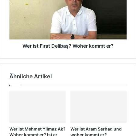
A
e
r
k
s
i
k
s
s
i
e
t
r
e
F
a
i
ı
z
n
r
?
a
Wer ist Fırat Delibaş? Woher kommt er?
W
t
o
D
h
e
e
l
Ähnliche Artikel
r
i
k
b
o
a
m
ş
m
?
t
W
s
o
i
h
e
e
Wer ist Mehmet Yilmaz Ak?
Wer ist Aram Serhad und
?
r
Woher kommt er? Ist er
woher kommt er?