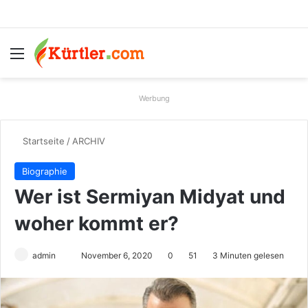
Menü
S
Werbung
Startseite
/
ARCHIV
Biographie
Wer ist Sermiyan Midyat und
woher kommt er?
admin
S
November 6, 2020
0
51
3 Minuten gelesen
e
n
d