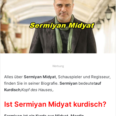
e
u
n
s
e
i
n
e
E
-
Werbung
M
a
Alles über
Sermiyan Midyat
, Schauspieler und Regisseur,
i
finden Sie in seiner Biografie.
Sermiyan
bedeutet
auf
l
Kurdisch
‚Kopf des Hauses
‚.
Ist Sermiyan Midyat kurdisch?
Sermiyan
ist ein Kurde aus
Midyat
, Mardin.