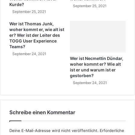
Kurde?
k
September 25, 2021
o
September 25, 2021
m
Wer ist Thomas Junk,
m
woher kommt er, wie alt ist
t
er? Wer ist der Leiter des
e
TOGG User Experience
r
Teams?
?
September 24, 2021
Wer ist Necmettin Dündar,
woher kommt er? Wie alt
ist er und warum ist er
gestorben?
September 24, 2021
Schreibe einen Kommentar
Deine E-Mail-Adresse wird nicht veröffentlicht.
Erforderliche