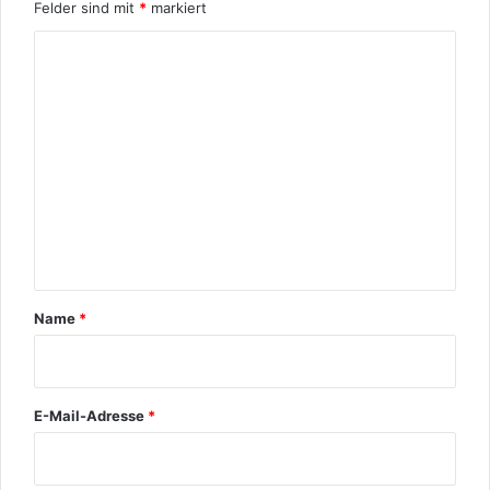
Felder sind mit
*
markiert
K
o
m
m
e
n
t
a
r
Name
*
*
E-Mail-Adresse
*