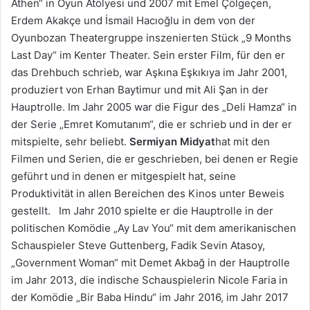
Athen“ in Oyun Atölyesi und 2007 mit Emel Çölgeçen,
Erdem Akakçe und İsmail Hacıoğlu in dem von der
Oyunbozan Theatergruppe inszenierten Stück „9 Months
Last Day“ im Kenter Theater. Sein erster Film, für den er
das Drehbuch schrieb, war Aşkına Eşkıkıya im Jahr 2001,
produziert von Erhan Baytimur und mit Ali Şan in der
Hauptrolle. Im Jahr 2005 war die Figur des „Deli Hamza“ in
der Serie „Emret Komutanım“, die er schrieb und in der er
mitspielte, sehr beliebt.
Sermiyan Midyat
hat mit den
Filmen und Serien, die er geschrieben, bei denen er Regie
geführt und in denen er mitgespielt hat, seine
Produktivität in allen Bereichen des Kinos unter Beweis
gestellt. Im Jahr 2010 spielte er die Hauptrolle in der
politischen Komödie „Ay Lav You“ mit dem amerikanischen
Schauspieler Steve Guttenberg, Fadik Sevin Atasoy,
„Government Woman“ mit Demet Akbağ in der Hauptrolle
im Jahr 2013, die indische Schauspielerin Nicole Faria in
der Komödie „Bir Baba Hindu“ im Jahr 2016, im Jahr 2017