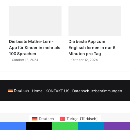
Die beste Mathe-Lern-
Die beste App zum
App für Kinder in mehr als
Englisch lernen in nur 6
100 Sprachen
Minuten pro Tag
Oktober 12, 2024
Oktober 12, 2024
Deutsch
Home
KONTAKT US
Datenschutzbestimmungen
 Airport Transfers
madsalads.com
https://www.salonyjardinlospinos.com/
Deutsch
Türkçe
(
Türkisch
)