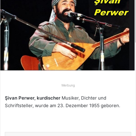
e
u
n
s
e
i
n
e
E
-
M
Werbung
a
i
Şivan Perwer, kurdischer
Musiker, Dichter und
l
Schriftsteller, wurde am 23. Dezember 1955 geboren.