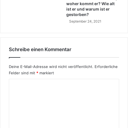
woher kommt er? Wie alt
ist er und warum ist er
gestorben?
September 24, 2021
Schreibe einen Kommentar
Deine E-Mail-Adresse wird nicht veröffentlicht.
Erforderliche
Felder sind mit
*
markiert
K
o
m
m
e
n