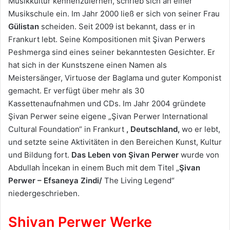
Musikkultur kennenzulernen, schrieb sich an einer
Musikschule ein. Im Jahr 2000 ließ er sich von seiner Frau
Gülistan
scheiden. Seit 2009 ist bekannt, dass er in
Frankurt lebt. Seine Kompositionen mit Şivan Perwers
Peshmerga sind eines seiner bekanntesten Gesichter. Er
hat sich in der Kunstszene einen Namen als
Meistersänger, Virtuose der Baglama und guter Komponist
gemacht. Er verfügt über mehr als 30
Kassettenaufnahmen und CDs. Im Jahr 2004 gründete
Şivan Perwer seine eigene „Şivan Perwer International
Cultural Foundation“ in Frankurt
, Deutschland,
wo er lebt,
und setzte seine Aktivitäten in den Bereichen Kunst, Kultur
und Bildung fort.
Das Leben von Şivan Perwer
wurde von
Abdullah İncekan in einem Buch mit dem Titel „
Şivan
Perwer – Efsaneya Zindi/
The Living Legend“
niedergeschrieben.
Shivan Perwer Werke