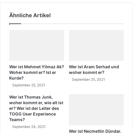
o
A
m
s
Ähnliche Artikel
m
l
t
a
e
n
r
?
?
W
o
h
e
r
Wer ist Mehmet Yilmaz Ak?
Wer ist Aram Serhad und
k
Woher kommt er? Ist er
woher kommt er?
Kurde?
o
September 25, 2021
m
September 25, 2021
m
Wer ist Thomas Junk,
t
woher kommt er, wie alt ist
e
er? Wer ist der Leiter des
r
TOGG User Experience
?
Teams?
September 24, 2021
Wer ist Necmettin Dündar,