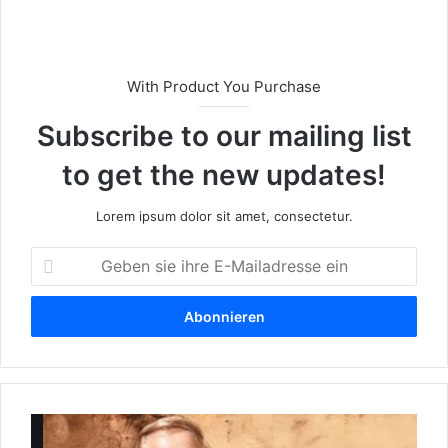
e
With Product You Purchase
Subscribe to our mailing list
to get the new updates!
Lorem ipsum dolor sit amet, consectetur.
G
e
b
e
n
s
i
e
W
i
e
h