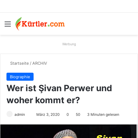
Menü
S
Werbung
Startseite
/
ARCHIV
Biographie
Wer ist Şivan Perwer und
woher kommt er?
admin
S
März 3, 2020
0
50
3 Minuten gelesen
e
n
d