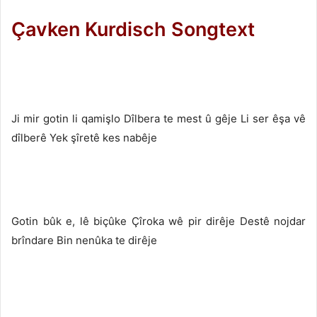
Çavken Kurdisch Songtext
Ji mir gotin li qamişlo Dîlbera te mest û gêje Li ser êşa vê
dîlberê Yek şîretê kes nabêje
Gotin bûk e, lê biçûke Çîroka wê pir dirêje Destê nojdar
brîndare Bin nenûka te dirêje