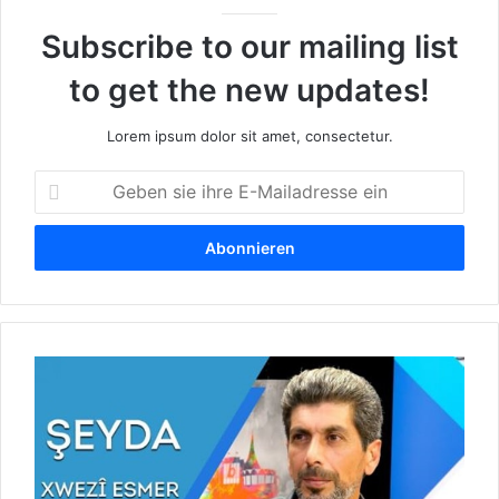
Subscribe to our mailing list
to get the new updates!
Lorem ipsum dolor sit amet, consectetur.
G
e
b
e
n
s
i
e
Ş
i
e
h
y
r
d
e
a
E
X
-