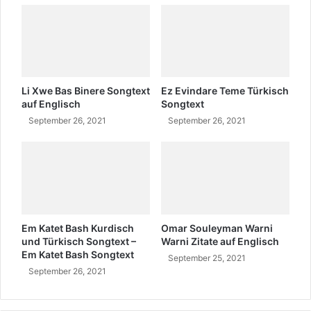
n
?
W
o
h
e
r
Li Xwe Bas Binere Songtext
Ez Evindare Teme Türkisch
k
auf Englisch
Songtext
o
September 26, 2021
September 26, 2021
m
m
t
e
r
?
Em Katet Bash Kurdisch
Omar Souleyman Warni
und Türkisch Songtext –
Warni Zitate auf Englisch
Em Katet Bash Songtext
September 25, 2021
September 26, 2021