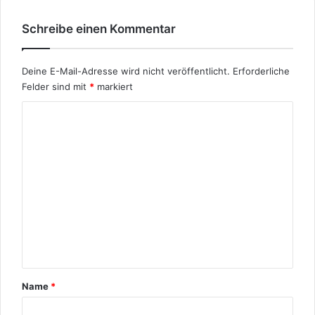
Schreibe einen Kommentar
Deine E-Mail-Adresse wird nicht veröffentlicht.
Erforderliche
Felder sind mit
*
markiert
K
o
m
m
e
n
t
a
r
Name
*
*