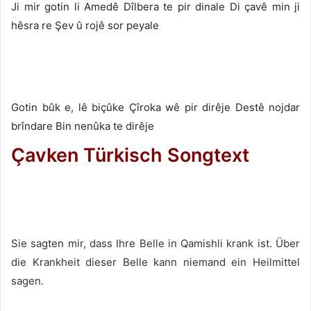
Ji mir gotin li Amedê Dîlbera te pir dinale Di çavê min ji
hêsra re Şev û rojê sor peyale
Gotin bûk e, lê biçûke Çîroka wê pir dirêje Destê nojdar
brîndare Bin nenûka te dirêje
Çavken Türkisch Songtext
Sie sagten mir, dass Ihre Belle in Qamishli krank ist. Über
die Krankheit dieser Belle kann niemand ein Heilmittel
sagen.