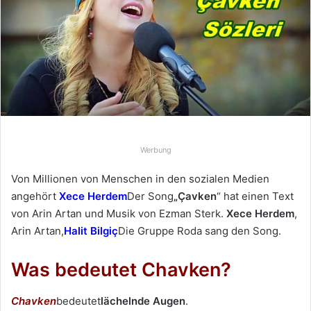
u
n
s
e
i
n
e
E
-
Werbung
M
a
Von Millionen von Menschen in den sozialen Medien
i
angehört
Xece Herdem
Der Song
„Çavken
“ hat einen Text
l
von Arin Artan und Musik von Ezman Sterk.
Xece Herdem
,
Arin Artan,
Halit Bilgiç
Die Gruppe Roda sang den Song.
Was bedeutet Chavken?
Chavken
bedeutet
lächelnde Augen
.