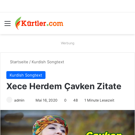
Menü
S
Werbung
Startseite
/
Kurdish Songtext
Kurdish Songtext
Xece Herdem Çavken Zitate
admin
S
Mai 16, 2020
0
48
1 Minute Lesezeit
e
n
d
e