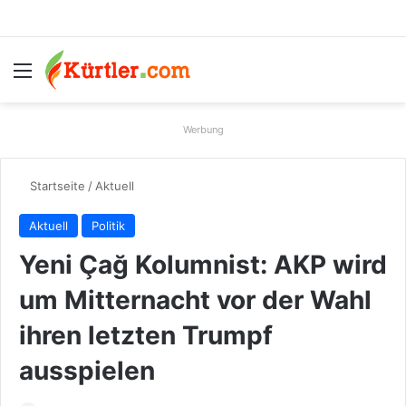
Menü
S
Werbung
Startseite
/
Aktuell
Aktuell
Politik
Yeni Çağ Kolumnist: AKP wird
um Mitternacht vor der Wahl
ihren letzten Trumpf
ausspielen