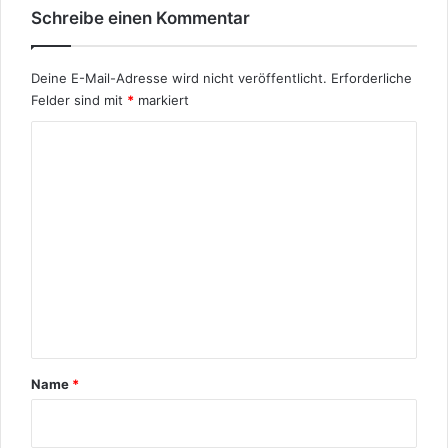
Schreibe einen Kommentar
w
e
g
Deine E-Mail-Adresse wird nicht veröffentlicht.
Erforderliche
e
Felder sind mit
*
markiert
n
'
K
D
o
o
p
m
p
m
e
l
e
m
n
o
r
t
a
a
l
r
'
Name
*
*