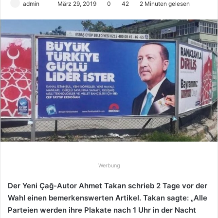
admin
S
März 29, 2019
0
42
2 Minuten gelesen
e
n
d
e
u
n
s
e
i
n
e
E
-
Werbung
M
a
Der Yeni Çağ-Autor Ahmet Takan schrieb 2 Tage vor der
i
Wahl einen bemerkenswerten Artikel. Takan sagte: „Alle
l
Parteien werden ihre Plakate nach 1 Uhr in der Nacht