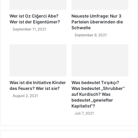
e
n
R
Wer ist Oz Ciğerci Abe?
Neueste Umfrage: Nur 3
o
Wer ist der Eigentümer?
Parteien überwinden die
Schwelle
n
September 11, 2021
î
September 9, 2021
r
e
a
g
i
e
r
Was ist die Initiative Kinder
Was bedeutet Tırşıkçı?
t
des Feuers? Wer ist sie?
Was bedeutet „Shrubber“
a
auf Kurdisch? Was
August 2, 2021
u
bedeutet „gewiefter
f
Kapitalist“?
M
Juli 7, 2021
E
S
A
M