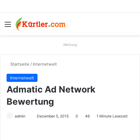
Menü
S
Werbung
Startseite
/
Internetwelt
Internetwelt
Admatic Ad Network
Bewertung
admin
S
Dezember 5, 2015
0
46
1 Minute Lesezeit
e
n
d