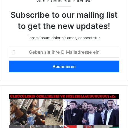
With Product You Purchase
Subscribe to our mailing list
to get the new updates!
Lorem ipsum dolor sit amet, consectetur.
G
e
b
e
n
s
i
e
W
i
a
h
s
r
i
e
s
E
t
-