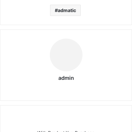
admatic
admin
We
bs
eit
e