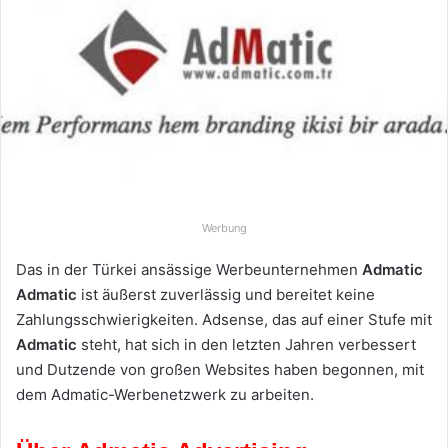
e
u
n
s
e
i
n
e
E
Werbung
-
M
Das in der Türkei ansässige Werbeunternehmen
Admatic
a
Admatic
ist äußerst zuverlässig und bereitet keine
i
Zahlungsschwierigkeiten. Adsense, das auf einer Stufe mit
l
Admatic
steht, hat sich in den letzten Jahren verbessert
und Dutzende von großen Websites haben begonnen, mit
dem Admatic-Werbenetzwerk zu arbeiten.