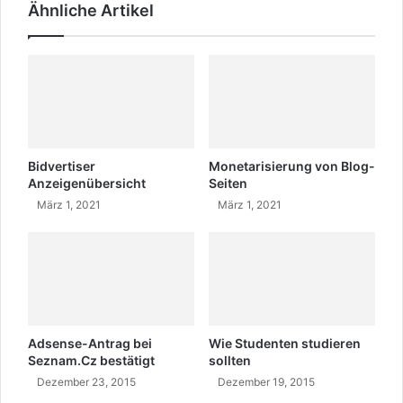
Ähnliche Artikel
M
?
e
H
r
e
k
r
m
k
a
u
l
n
e
f
u
t
Bidvertiser
Monetarisierung von Blog-
n
d
Anzeigenübersicht
Seiten
d
e
März 1, 2021
März 1, 2021
W
r
ö
Z
r
a
t
z
e
a
r
s
S
Adsense-Antrag bei
Wie Studenten studieren
i
Seznam.Cz bestätigt
sollten
n
Dezember 23, 2015
Dezember 19, 2015
d