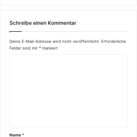
d
i
e
Z
Schreibe einen Kommentar
a
z
a
Deine E-Mail-Adresse wird nicht veröffentlicht.
Erforderliche
s
Felder sind mit
*
markiert
K
K
u
r
o
d
m
e
n
m
?
e
n
t
a
r
Name
*