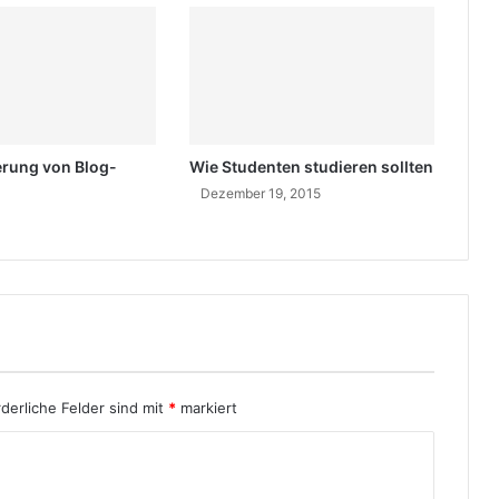
e
W
o
r
t
e
erung von Blog-
Wie Studenten studieren sollten
Dezember 19, 2015
1
rderliche Felder sind mit
*
markiert