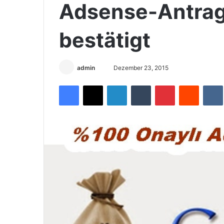
Adsense-Antrag
bestätigt
admin
S
Dezember 23, 2015
e
Facebook
X
LinkedIn
Tumblr
Pinterest
Reddit
VK
n
d
e
u
n
s
e
i
n
e
E
-