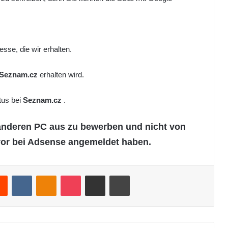
sse, die wir erhalten.
Seznam.cz
erhalten wird.
tus bei
Seznam.cz
.
anderen PC aus zu bewerben und nicht von
vor bei Adsense angemeldet haben.
Reddit
VKontakte
Odnoklassniki
Pocket
Teile per E-Mail
Drucken