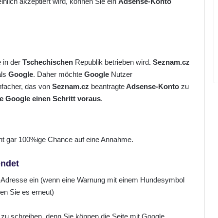
nlich akzeptiert wird, können Sie ein
Adsense-Konto
 in der
Tschechischen
Republik betrieben wird
. Seznam.cz
als
Google
. Daher möchte
Google
Nutzer
infacher, das von
Seznam.cz
beantragte
Adsense-Konto
zu
e Google einen Schritt voraus
.
cht gar 100%ige Chance auf eine Annahme.
endet
l-Adresse ein (wenn eine Warnung mit einem Hundesymbol
en Sie es erneut)
 zu schreiben, denn Sie können die Seite mit Google