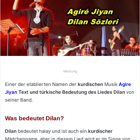
e
u
n
s
e
i
n
e
E
Werbung
-
M
Einer der etablierten Namen der
kurdischen
Musik
Agire
a
Jiyan
Text und türkische Bedeutung des Liedes Dilan
von
i
seiner Band.
l
Was bedeutet Dilan?
Dilan
bedeutet halay und ist auch ein
kurdischer
Mädchenname, aber in diesem Lied wird er im Sinne von