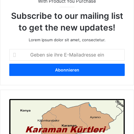
With Product You Purchase
Subscribe to our mailing list
to get the new updates!
Lorem ipsum dolor sit amet, consectetur.
G
e
b
e
n
s
i
e
K
i
a
h
r
r
a
e
m
E
a
-