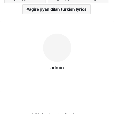
agire jiyan dilan turkish lyrics
admin
We
bs
eit
e