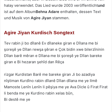
halay verwendet. Das Lied wurde 2003 veröffentlicht
und
ist auf dem Album
Behna Adare
enthalten, dessen Text
und Musik von
Agire Jiyan
stammen.
Agire Jiyan Kurdisch Songtext
Tev rabin ji bo dîlanê Ev dîlaneke giran e Dîlana me bi
şoreşê ye Dîlan rewşa şêran e Çok bidin xwe bilerzîninin
Dîlan barê mêran e Dîlana me bi şoreşê ye Dîlan bareke
giran e Bi hezaran şehîd dan Rêça
rizgar Kurdistan Barê me bareke giran Ji bo azadiya
nîştiman Kurdîno rabin dîlanê Dîlan dîlana me ye Ilmê
Mamoste Lenîn Lenîn li pêşiya me ye Ava Dicle û Firat Firat
li benda me ye Kurdino rabin xelas bûn,
Bi destê me ye