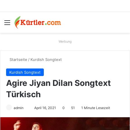
Menü
S
Werbung
Startseite
/
Kurdish Songtext
Kurdish Songtext
Agire Jiyan Dilan Songtext
Türkisch
admin
S
April 16, 2021
0
51
1 Minute Lesezeit
e
n
d