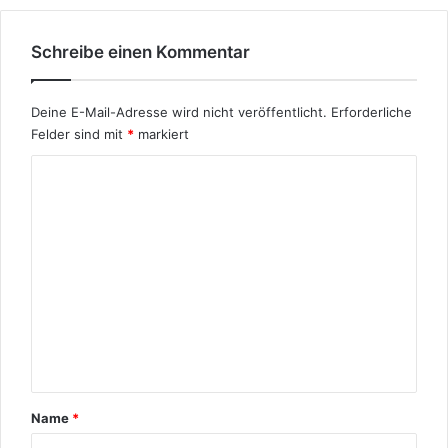
Schreibe einen Kommentar
Deine E-Mail-Adresse wird nicht veröffentlicht.
Erforderliche
Felder sind mit
*
markiert
K
o
m
m
e
n
t
a
r
Name
*
*