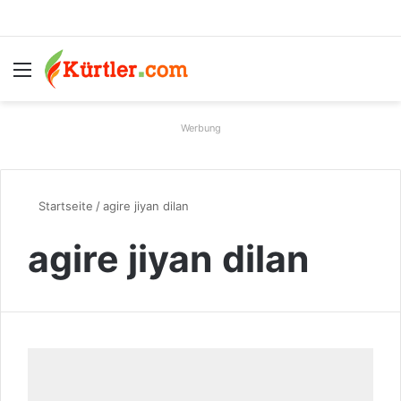
Menü
S
Werbung
Startseite
/
agire jiyan dilan
agire jiyan dilan