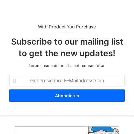
e
With Product You Purchase
Subscribe to our mailing list
to get the new updates!
Lorem ipsum dolor sit amet, consectetur.
G
e
b
e
n
s
i
e
K
i
u