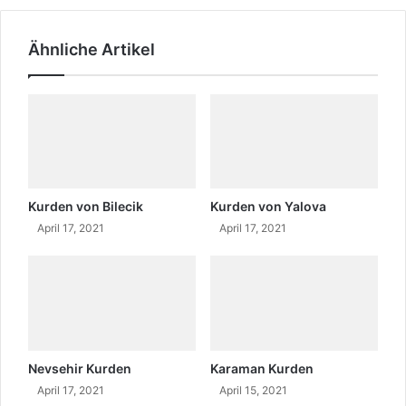
s
i
Ähnliche Artikel
n
K
o
r
k
u
t
?
K
Kurden von Bilecik
Kurden von Yalova
u
April 17, 2021
April 17, 2021
r
d
i
s
c
h
?
Nevsehir Kurden
Karaman Kurden
April 17, 2021
April 15, 2021