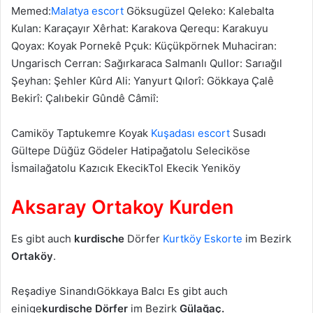
Memed:
Malatya escort
Göksugüzel Qeleko: Kalebalta
Kulan: Karaçayır Xêrhat: Karakova Qerequ: Karakuyu
Qoyax: Koyak Pornekê Pçuk: Küçükpörnek Muhaciran:
Ungarisch Cerran: Sağırkaraca Salmanlı Qullor: Sarıağıl
Şeyhan: Şehler Kûrd Ali: Yanyurt Qılorî: Gökkaya Çalê
Bekirî: Çalıbekir Gûndê Câmiî:
Camiköy Taptukemre Koyak
Kuşadası escort
Susadı
Gültepe Düğüz Gödeler Hatipağatolu Seleciköse
İsmailağatolu Kazıcık EkecikTol Ekecik Yeniköy
Aksaray Ortakoy Kurden
Es gibt auch
kurdische
Dörfer
Kurtköy Eskorte
im Bezirk
Ortaköy
.
Reşadiye SinandıGökkaya Balcı Es gibt auch
einige
kurdische
Dörfer
im Bezirk
Gülağaç
.