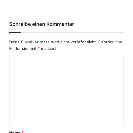
Schreibe einen Kommentar
Deine E-Mail-Adresse wird nicht veröffentlicht.
Erforderliche
Felder sind mit
*
markiert
K
o
m
m
e
n
t
a
r
Name
*