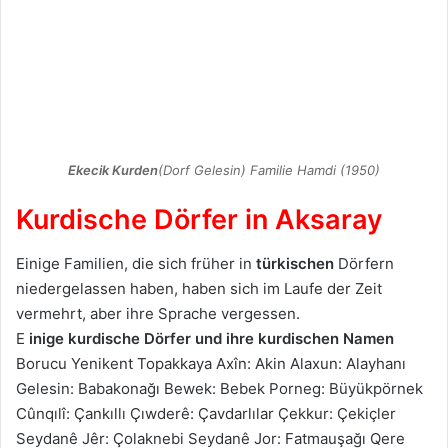
Ekecik Kurden
(Dorf Gelesin) Familie Hamdi (1950)
Kurdische Dörfer in Aksaray
Einige Familien, die sich früher in
türkischen
Dörfern
niedergelassen haben, haben sich im Laufe der Zeit
vermehrt, aber ihre Sprache vergessen.
E
inige kurdische Dörfer und ihre kurdischen Namen
Borucu Yenikent Topakkaya Axîn: Akin Alaxun: Alayhanı
Gelesin: Babakonağı Bewek: Bebek Porneg: Büyükpörnek
Cûnqılî: Çankıllı Çıwderê: Çavdarlılar Çekkur: Çekiçler
Seydanê Jêr: Çolaknebi Seydanê Jor: Fatmauşağı Qere