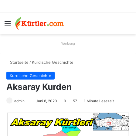
Menü
S
Werbung
Startseite
/
Kurdische Geschichte
Kurdische Geschichte
Aksaray Kurden
admin
S
Juni 8, 2020
0
57
1 Minute Lesezeit
e
n
d
e