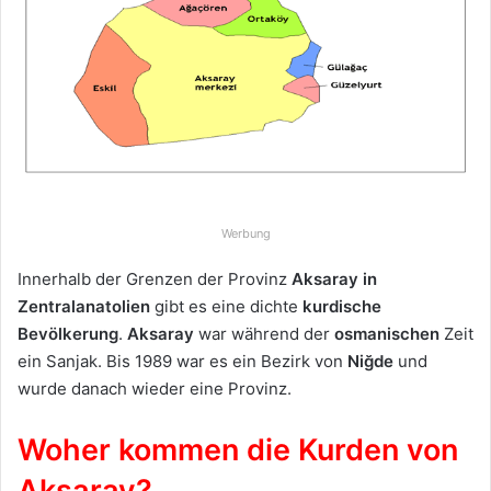
u
n
s
e
i
n
e
E
-
Werbung
M
a
Innerhalb der Grenzen der Provinz
Aksaray
in
i
Zentralanatolien
gibt es eine dichte
kurdische
l
Bevölkerung
.
Aksaray
war während der
osmanischen
Zeit
ein Sanjak. Bis 1989 war es ein Bezirk von
Niğde
und
wurde danach wieder eine Provinz.
Woher kommen die Kurden von
Aksaray?