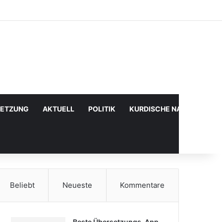
Facebook
X
YouTube
Instagram
Anmelden
Zufälliger Artikel
Sidebar
SETZUNG
AKTUELL
POLITIK
KURDISCHE NACHRICHTE
Beliebt
Neueste
Kommentare
Beste Übersetzungs-App,