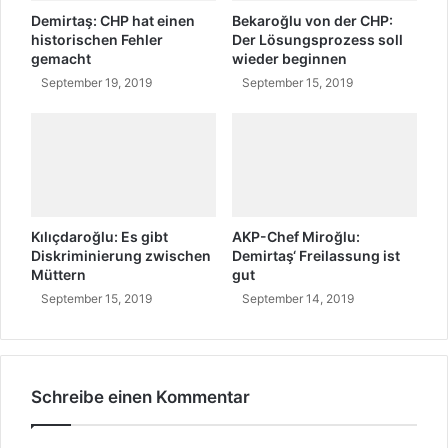
A
k
Demirtaş: CHP hat einen
Bekaroğlu von der CHP:
r
historischen Fehler
Der Lösungsprozess soll
gemacht
wieder beginnen
a
n
September 19, 2019
September 15, 2019
k
'
Kılıçdaroğlu: Es gibt
AKP-Chef Miroğlu:
Diskriminierung zwischen
Demirtaş‘ Freilassung ist
Müttern
gut
September 15, 2019
September 14, 2019
Schreibe einen Kommentar