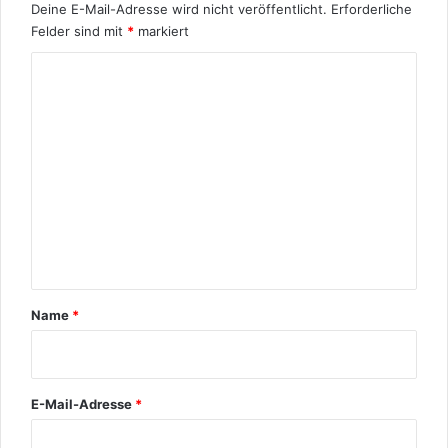
Deine E-Mail-Adresse wird nicht veröffentlicht.
Erforderliche
Felder sind mit
*
markiert
K
o
m
m
e
n
t
a
r
Name
*
*
E-Mail-Adresse
*