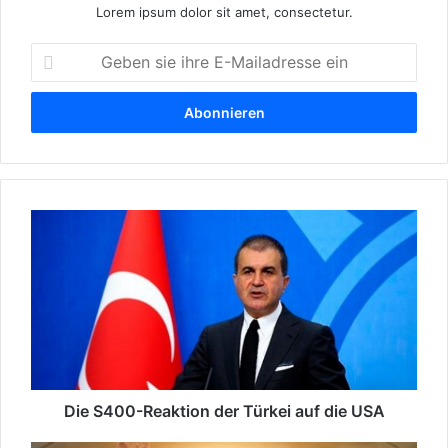
Lorem ipsum dolor sit amet, consectetur.
G
e
b
e
n
s
i
e
D
i
i
h
e
r
S
e
4
E
0
-
0
M
-
a
R
i
e
Die S400-Reaktion der Türkei auf die USA
l
a
a