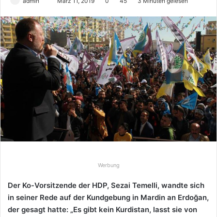
admin
S
März 11, 2019
0
45
3 Minuten gelesen
e
n
d
e
u
n
s
e
i
n
e
E
-
M
Werbung
a
Der Ko-Vorsitzende der HDP, Sezai Temelli, wandte sich
i
in seiner Rede auf der Kundgebung in Mardin an Erdoğan,
l
der gesagt hatte: „Es gibt kein Kurdistan, lasst sie von