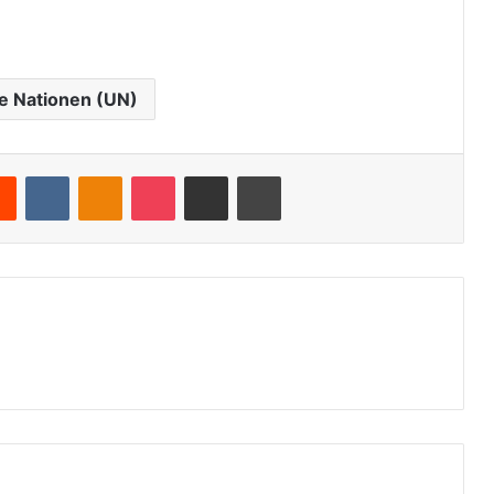
e Nationen (UN)
Reddit
VKontakte
Odnoklassniki
Pocket
Teile per E-Mail
Drucken