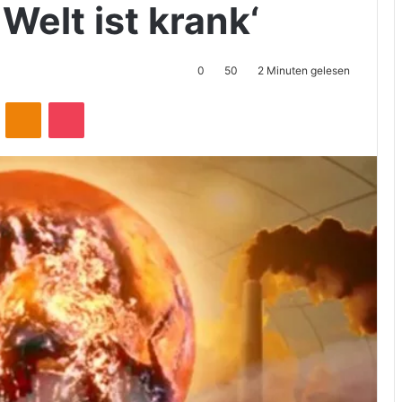
Welt ist krank‘
0
50
2 Minuten gelesen
ontakte
Odnoklassniki
Pocket