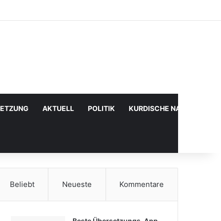
Facebook
X
YouTube
Instagram
Anmelden
Zufälliger Artikel
Sidebar
SETZUNG
AKTUELL
POLITIK
KURDISCHE NACHRICHTE
Beliebt
Neueste
Kommentare
Beste Übersetzungs-App,