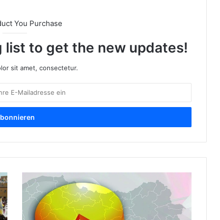
duct You Purchase
 list to get the new updates!
or sit amet, consectetur.
E
M
A
X
R