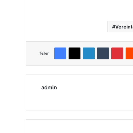
Vereint
Facebook
X
LinkedIn
Tumblr
Pinterest
Teilen
admin
We
bs
eit
e