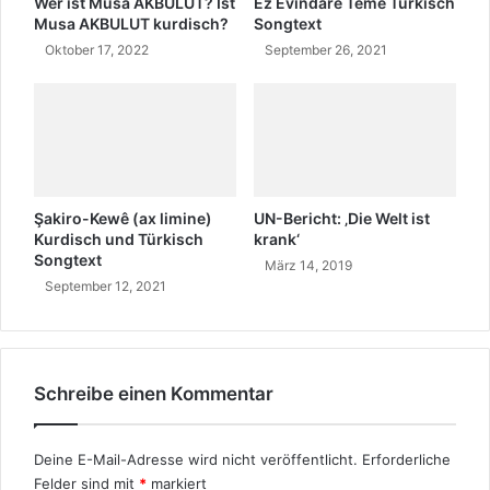
Wer ist Musa AKBULUT? Ist
Ez Evindare Teme Türkisch
c
l
d
Musa AKBULUT kurdisch?
Songtext
o
l
e
Oktober 17, 2022
September 26, 2021
r
e
r
S
b
t
p
e
s
r
s
a
t
c
e
h
n
Şakiro-Kewê (ax limine)
UN-Bericht: ‚Die Welt ist
e
A
Kurdisch und Türkisch
krank‘
n
p
Songtext
März 14, 2019
o
p
September 12, 2021
n
s
l
d
i
e
n
r
e
W
Schreibe einen Kommentar
z
e
u
l
ü
t
Deine E-Mail-Adresse wird nicht veröffentlicht.
Erforderliche
b
Felder sind mit
*
markiert