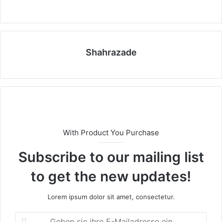
a
v
c
i
Shahrazade
l
a
r
e
s
c
With Product You Purchase
o
r
Subscribe to our mailing list
t
to get the new updates!
m
a
Lorem ipsum dolor sit amet, consectetur.
s
l
G