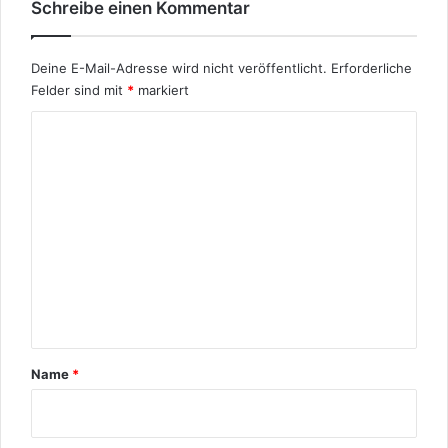
z
Schreibe einen Kommentar
i
g
a
Deine E-Mail-Adresse wird nicht veröffentlicht.
Erforderliche
r
Felder sind mit
*
markiert
t
K
i
g
o
e
m
F
i
m
l
e
t
e
n
r
t
a
r
Name
*
*