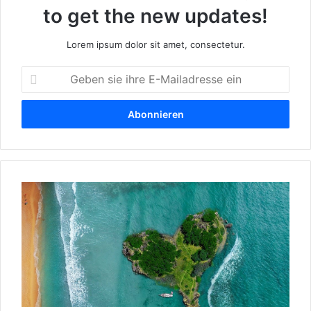
to get the new updates!
Lorem ipsum dolor sit amet, consectetur.
G
e
b
e
n
s
i
e
D
i
i
h
e
r
b
e
e
E
s
-
t
M
e
a
n
i