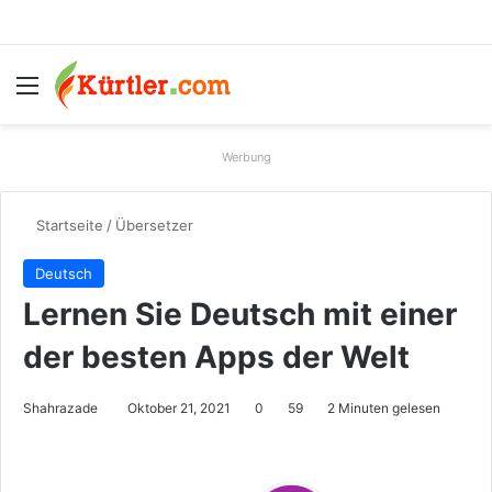
Menü
S
Werbung
Startseite
/
Übersetzer
Deutsch
Lernen Sie Deutsch mit einer
der besten Apps der Welt
Shahrazade
Oktober 21, 2021
0
59
2 Minuten gelesen