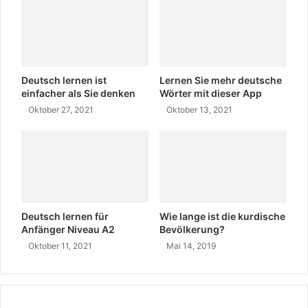
m
o
m
t
e
o
n
s
d
u
e
n
Deutsch lernen ist
Lernen Sie mehr deutsche
F
d
einfacher als Sie denken
Wörter mit dieser App
e
g
Oktober 27, 2021
Oktober 13, 2021
s
e
t
n
i
i
v
e
a
ß
l
e
s
n
Deutsch lernen für
Wie lange ist die kurdische
a
S
Anfänger Niveau A2
Bevölkerung?
i
i
Oktober 11, 2021
Mai 14, 2019
s
e
o
e
n
i
n