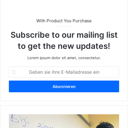
With Product You Purchase
Subscribe to our mailing list
to get the new updates!
Lorem ipsum dolor sit amet, consectetur.
G
e
b
e
n
s
i
e
K
i
u
h