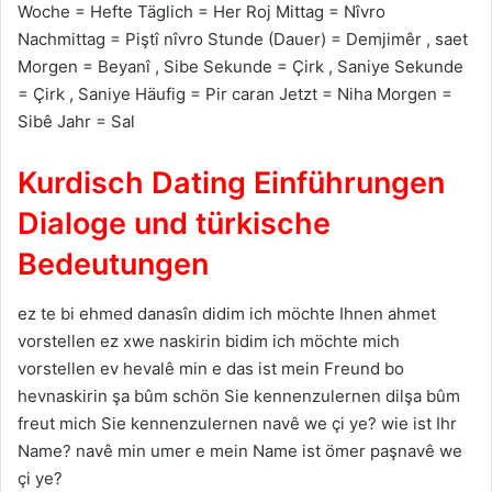
Woche = Hefte Täglich = Her Roj Mittag = Nîvro
Nachmittag = Piştî nîvro Stunde (Dauer) = Demjimêr , saet
Morgen = Beyanî , Sibe Sekunde = Çirk , Saniye Sekunde
= Çirk , Saniye Häufig = Pir caran Jetzt = Niha Morgen =
Sibê Jahr = Sal
Kurdisch Dating Einführungen
Dialoge und türkische
Bedeutungen
ez te bi ehmed danasîn didim ich möchte Ihnen ahmet
vorstellen ez xwe naskirin bidim ich möchte mich
vorstellen ev hevalê min e das ist mein Freund bo
hevnaskirin şa bûm schön Sie kennenzulernen dilşa bûm
freut mich Sie kennenzulernen navê we çi ye? wie ist Ihr
Name? navê min umer e mein Name ist ömer paşnavê we
çi ye?