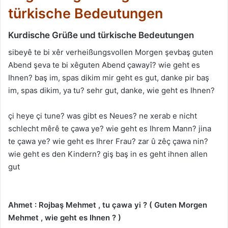
türkische Bedeutungen
Kurdische Grüße und türkische Bedeutungen
sibeyê te bi xêr verheißungsvollen Morgen şevbaş guten
Abend şeva te bi xêguten Abend çawayî? wie geht es
Ihnen? baş im, spas dikim mir geht es gut, danke pir baş
im, spas dikim, ya tu? sehr gut, danke, wie geht es Ihnen?
çi heye çi tune? was gibt es Neues? ne xerab e nicht
schlecht mêrê te çawa ye? wie geht es Ihrem Mann? jina
te çawa ye? wie geht es Ihrer Frau? zar û zêç çawa nin?
wie geht es den Kindern? giş baş in es geht ihnen allen
gut
Ahmet : Rojbaş Mehmet , tu çawa yi ? ( Guten Morgen
Mehmet , wie geht es Ihnen ? )