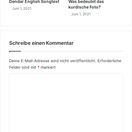
Dendar English Songtext
Was bedeutet das
g
s
kurdische Foto?
Juni 1, 2021
e
c
Juni 1, 2021
n
h
s
c
h
r
Schreibe einen Kommentar
e
i
b
Deine E-Mail-Adresse wird nicht veröffentlicht.
Erforderliche
t
Felder sind mit
*
markiert
K
o
m
m
e
n
t