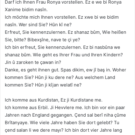
Darf ich Ihnen Frau Ronya vorstellen. Ez e we bi Ronya
Xanime bidim nasîn.
Ich möchte mich Ihnen vorstellen. Ez xwe bi we bidim
nasîn. Wer sind Sie? Hûn kî ne?
Erfreut, Sie kennenzulernen. Ez shanaz bûm, Wie heißen
Sie, bitte? Bibexşîne, nave te çi ye?
Ich bin erfreut, Sie kennenzulernen. Ez bi nasbûna we
shanaz bûm. Wie geht es Ihrer Frau und Ihren Kindern?
Jin û zaroken te çawan in?
Danke, es geht ihnen gut. Spas dikim, ew jî baş in. Woher
kommen Sie? Hûn ji ku dere ne? Aus welchem Land
kommen Sie? Hûn ji kîjan welatî ne?
Ich komme aus Kurdistan, Ez ji Kurdistane me.
Ich komme aus Erbil. Ji Hevvlere me. Ich bin vor ein paar
Jahren nach England gegangen. Çend sal berî niha çûme
Brîtanyaye. Wie viele Jahre haben Sie dort gelebt? Tu
çend salan li we dere mayı? Ich bin dort vier Jahre lang