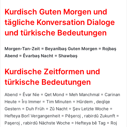
Kurdisch Guten Morgen und
tägliche Konversation Dialoge
und türkische Bedeutungen
Morgen-Tan-Zeit = Beyanîbaş Guten Morgen = Rojbaş
Abend = Êvarbaş Nacht = Shawbaş
Kurdische Zeitformen und
türkische Bedeutungen
Abend = Êvar Nie = Qet Mond = Meh Manchmal = Carinan
Heute = Îro Immer = Tim Minuten = Hûrdem , deqîqe
Gestern = Duh Früh = Zû Nacht = Şev Letzte Woche =
Hefteya Borî Vergangenheit = Pêşeroj , rabirdû Zukunft =
Paşeroj , rabirdû Nächste Woche = Hefteya bê Tag = Roj