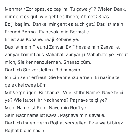
Mehmet : Zor spas, ez baş im. Tu çawa yî ? (Vielen Dank,
mir geht es gut, wie geht es Ihnen) Ahmet : Spas.
Ez ji baş im. (Danke, mir geht es auch gut.) Das ist mein
Freund Bermal. Ev hevala min Bermal e.
Er ist aus Kobane. Ew ji Kobane ye.
Das ist mein Freund Zanyar. Ev jî hevale min Zanyar e.
Zanyar kommt aus Mahabat. Zanyar j i Mahabate ye. Freut
mich, Sie kennenzulernen. Shanaz bûm.
Darf ich Sie vorstellen. Bidim nasîn.
Ich bin sehr erfreut, Sie kennenzulernen. Bi nasîna te
gelek kefxweş bûm.
Mit Vergnügen. Bi shanazî. Wie ist Ihr Name? Nave te çi
ye? Wie lautet Ihr Nachname? Paşnave te çi ye?
Mein Name ist Roni. Nave min Ronî ye.
Sein Nachname ist Kaval. Paşnave min Kaval e.
Darf ich Ihnen Herrn Rojhat vorstellen. Ez e we bi birez
Rojhat bidim nasîn.