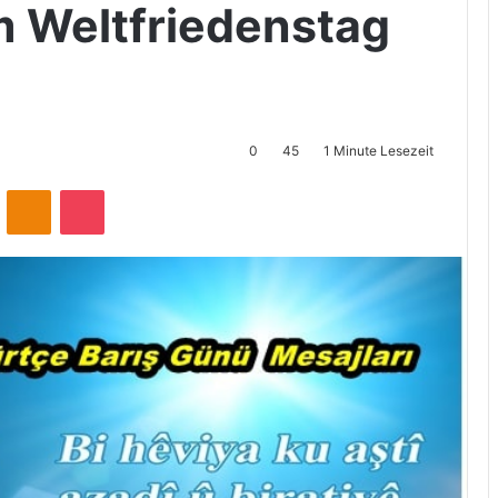
 Weltfriedenstag
0
45
1 Minute Lesezeit
ontakte
Odnoklassniki
Pocket