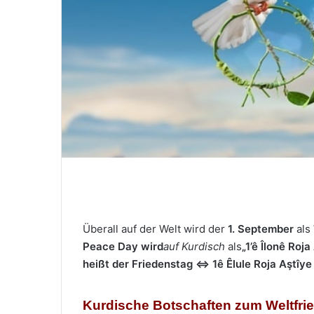
M
a
i
l
Überall auf der Welt wird der
1. September
als
Peace Day wird
auf Kurdisch
als
„1’ê Îlonê Roj
heißt der Friedenstag
⇔
1ê Êlule Roja Aştîye
Kurdische Botschaften zum Weltfri