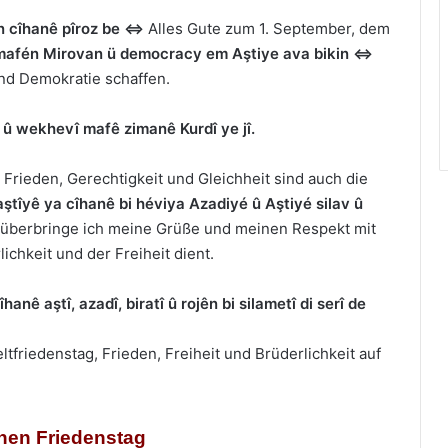
n cîhanê pîroz be
⇔
Alles Gute zum 1. September, dem
 mafén Mirovan ü democracy em Aştiye ava bikin
⇔
nd Demokratie schaffen.
î û wekhevî mafê zimanê Kurdî ye jî.
 Frieden, Gerechtigkeit und Gleichheit sind auch die
 aştîyê ya cîhanê bi héviya Azadiyé û Aştiyé silav û
 überbringe ich meine Grüße und meinen Respekt mit
chkeit und der Freiheit dient.
anê aştî, azadî, biratî û rojên bi silametî di serî de
tfriedenstag, Frieden, Freiheit und Brüderlichkeit auf
chen Friedenstag