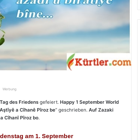
Werbung
Tag des Friedens
gefeiert.
Happy 1 September World
a Aştîyê a Cîhanê Pîroz be
“ geschrieben.
Auf Zazaki
 a Cîhanî Pîroz bo
.
edenstag am 1. September