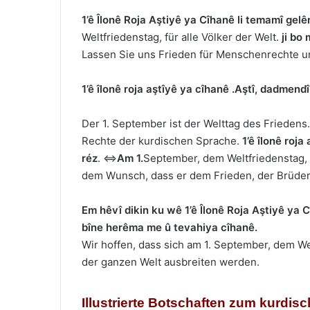
1’ê Îlonê Roja Aştiyê ya Cîhanê li temamî gelê
Weltfriedenstag, für alle Völker der Welt.
ji bo
Lassen Sie uns Frieden für Menschenrechte u
1’ê îlonê roja aştîyê ya cîhanê .Aştî, dadmend
Der 1. September ist der Welttag des Friedens.
Rechte der kurdischen Sprache.
1’ê îlonê roja
réz
. ⇔
Am 1.
September, dem Weltfriedenstag,
dem Wunsch, dass er dem Frieden, der Brüderli
Em hêvî dikin ku wê 1’ê Îlonê Roja Aştiyê ya Cîh
bîne herêma me û tevahiya cîhanê.
Wir hoffen, dass sich am 1. September, dem Wel
der ganzen Welt ausbreiten werden.
Illustrierte Botschaften zum kurdis