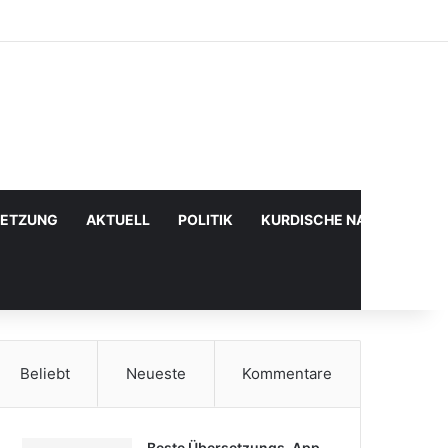
Facebook
X
YouTube
Instagram
Anmelden
Zufälliger Artikel
Sidebar
SETZUNG
AKTUELL
POLITIK
KURDISCHE NACHRICHTE
Beliebt
Neueste
Kommentare
Beste Übersetzungs-App,