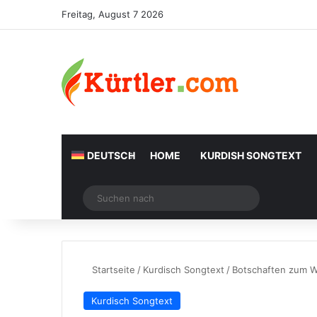
Freitag, August 7 2026
DEUTSCH
HOME
KURDISH SONGTEXT
Zufälliger Artikel
Suchen
nach
Startseite
/
Kurdisch Songtext
/
Botschaften zum We
Kurdisch Songtext