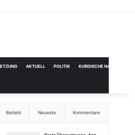
Facebook
X
YouTube
Instagram
Anmelden
Zufälliger Artikel
Sidebar
SETZUNG
AKTUELL
POLITIK
KURDISCHE NACHRICHTE
Beliebt
Neueste
Kommentare
Beste Übersetzungs-App,