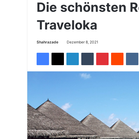
Die schönsten R
Traveloka
Shahrazade
Dezember 8, 2021
Facebook
X
LinkedIn
Tumblr
Pinterest
Reddit
VK