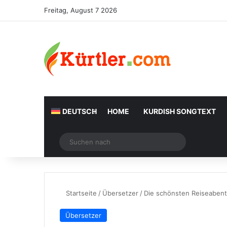
Freitag, August 7 2026
DEUTSCH
HOME
KURDISH SONGTEXT
Zufälliger Artikel
Suchen
nach
Startseite
/
Übersetzer
/
Die schönsten Reiseabent
Übersetzer