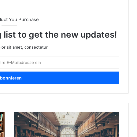
duct You Purchase
 list to get the new updates!
or sit amet, consectetur.
S
t
u
d