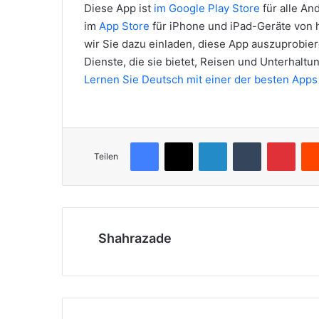
Diese App ist
im Google Play Store
für alle An
im
App Store
für iPhone und iPad-Geräte von 
wir Sie dazu einladen, diese App auszuprobie
Dienste, die sie bietet, Reisen und Unterhalt
Lernen Sie Deutsch mit einer der besten Apps
i
s
Facebook
X
LinkedIn
Tumblr
Pinterest
t
Teilen
a
n
b
u
Shahrazade
l
e
s
c
o