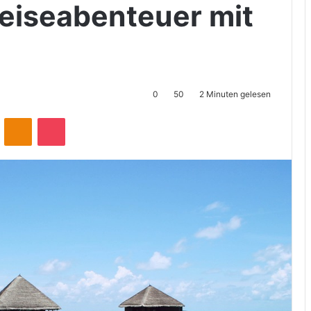
eiseabenteuer mit
0
50
2 Minuten gelesen
ontakte
Odnoklassniki
Pocket