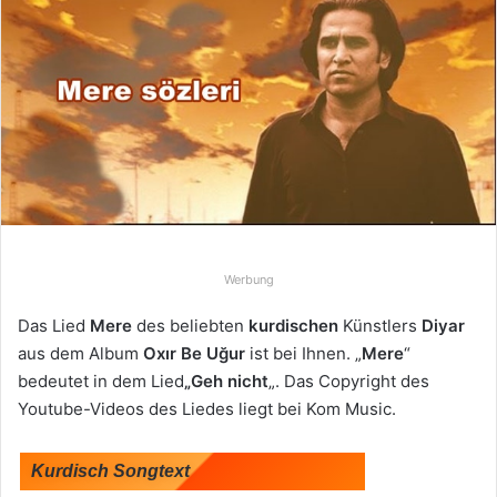
e
u
n
s
e
i
n
e
E
-
Werbung
M
a
Das Lied
Mere
des beliebten
kurdischen
Künstlers
Diyar
i
aus dem Album
Oxır Be Uğur
ist bei Ihnen. „
Mere
“
l
bedeutet in dem Lied
„Geh nicht
„. Das Copyright des
Youtube-Videos des Liedes liegt bei Kom Music.
Kurdisch Songtext