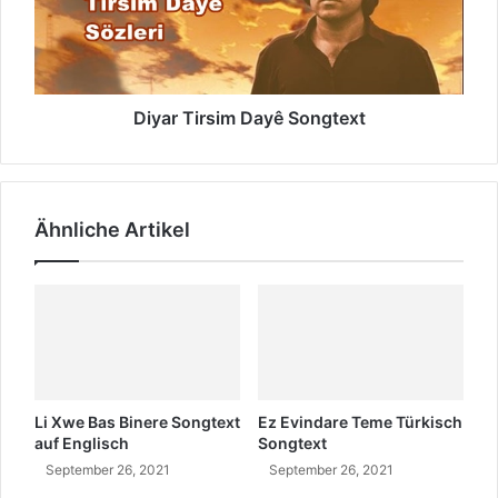
e
T
e
i
i
r
n
s
i
Diyar Tirsim Dayê Songtext
m
D
a
y
Ähnliche Artikel
ê
S
o
n
g
t
e
x
t
Li Xwe Bas Binere Songtext
Ez Evindare Teme Türkisch
auf Englisch
Songtext
September 26, 2021
September 26, 2021