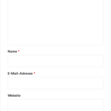
m
m
e
n
t
a
r
Name
*
*
E-Mail-Adresse
*
Website