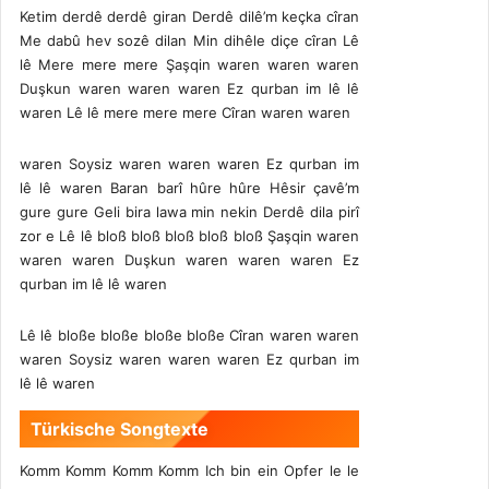
Ketim derdê derdê giran Derdê dilê’m keçka cîran
Me dabû hev sozê dilan Min dihêle diçe cîran Lê
lê Mere mere mere Şaşqin waren waren waren
Duşkun waren waren waren Ez qurban im lê lê
waren Lê lê mere mere mere Cîran waren waren
waren Soysiz waren waren waren Ez qurban im
lê lê waren Baran barî hûre hûre Hêsir çavê’m
gure gure Geli bira lawa min nekin Derdê dila pirî
zor e Lê lê bloß bloß bloß bloß bloß Şaşqin waren
waren waren Duşkun waren waren waren Ez
qurban im lê lê waren
Lê lê bloße bloße bloße bloße Cîran waren waren
waren Soysiz waren waren waren Ez qurban im
lê lê waren
Türkische Songtexte
Komm Komm Komm Komm Ich bin ein Opfer le le