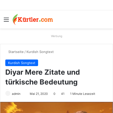
Menü
S
Werbung
Startseite
/
Kurdish Songtext
Kurdish Songtext
Diyar Mere Zitate und
türkische Bedeutung
admin
S
Mai 21, 2020
0
41
1 Minute Lesezeit
e
n
d