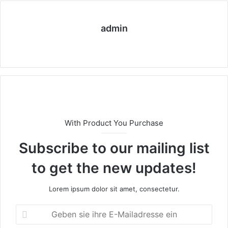
admin
We
bs
eit
e
With Product You Purchase
Subscribe to our mailing list
to get the new updates!
Lorem ipsum dolor sit amet, consectetur.
G
e