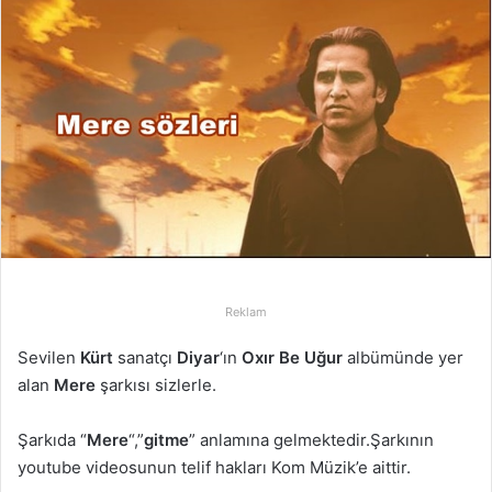
-
p
o
s
t
a
g
ö
n
d
e
r
Reklam
m
Sevilen
Kürt
sanatçı
Diyar
‘ın
Oxır Be Uğur
albümünde yer
e
alan
Mere
şarkısı sizlerle.
k
Şarkıda “
Mere
“,”
gitme
” anlamına gelmektedir.Şarkının
youtube videosunun telif hakları Kom Müzik’e aittir.