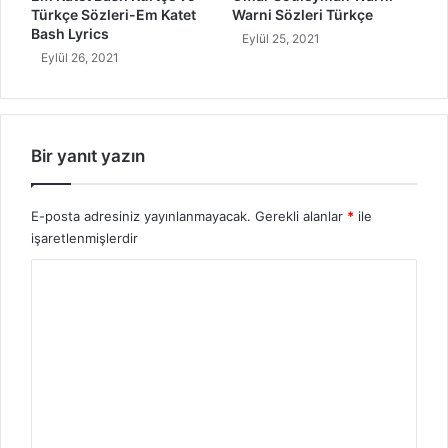
Türkçe Sözleri-Em Katet
Warni Sözleri Türkçe
Bash Lyrics
Eylül 25, 2021
Eylül 26, 2021
Bir yanıt yazın
E-posta adresiniz yayınlanmayacak.
Gerekli alanlar
*
ile
işaretlenmişlerdir
Y
o
r
u
m
*