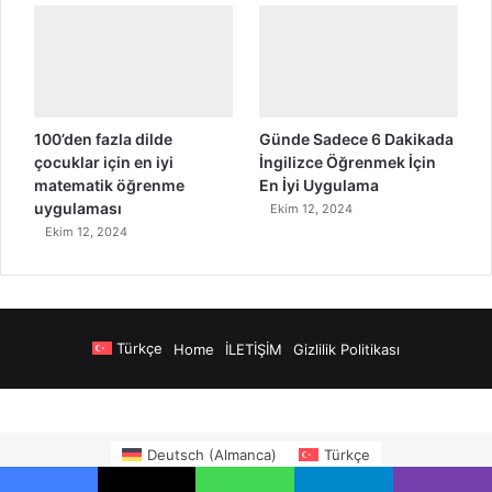
100’den fazla dilde
Günde Sadece 6 Dakikada
çocuklar için en iyi
İngilizce Öğrenmek İçin
matematik öğrenme
En İyi Uygulama
uygulaması
Ekim 12, 2024
Ekim 12, 2024
Türkçe
Home
İLETİŞİM
Gizlilik Politikası
anya Airport Transfers
madsalads.com
https://www.salonyjardinlospinos.
Deutsch
(
Almanca
)
Türkçe