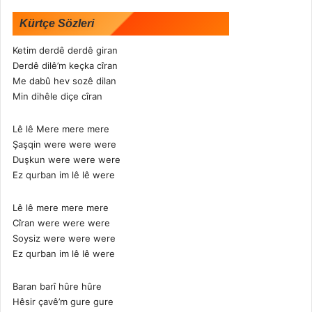
Kürtçe Sözleri
Ketim derdê derdê giran
Derdê dilê’m keçka cîran
Me dabû hev sozê dilan
Min dihêle diçe cîran
Lê lê Mere mere mere
Şaşqin were were were
Duşkun were were were
Ez qurban im lê lê were
Lê lê mere mere mere
Cîran were were were
Soysiz were were were
Ez qurban im lê lê were
Baran barî hûre hûre
Hêsir çavê’m gure gure