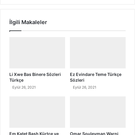
D
a
y
İlgili Makaleler
ê
Ş
a
r
k
ı
S
ö
z
Li Xwe Bas Binere Sözleri
Ez Evindare Teme Türkçe
l
Türkçe
Sözleri
e
Eylül 26, 2021
Eylül 26, 2021
r
i
Em Katet Bash Kürtçe ve
Omar Souleyman Warni