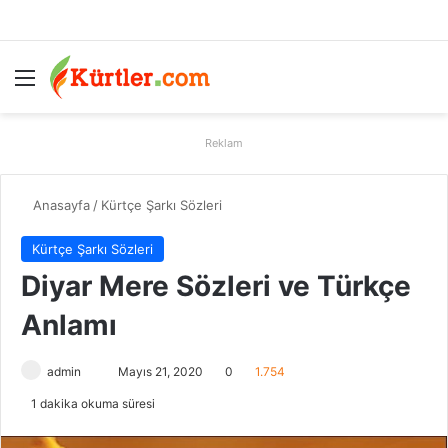
Menü
A
Reklam
Anasayfa
/
Kürtçe Şarkı Sözleri
Kürtçe Şarkı Sözleri
Diyar Mere Sözleri ve Türkçe
Anlamı
admin
B
Mayıs 21, 2020
0
1.754
i
1 dakika okuma süresi
r
e