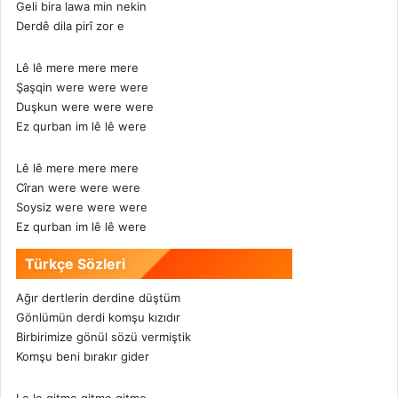
Geli bira lawa min nekin
Derdê dila pirî zor e
Lê lê mere mere mere
Şaşqin were were were
Duşkun were were were
Ez qurban im lê lê were
Lê lê mere mere mere
Cîran were were were
Soysiz were were were
Ez qurban im lê lê were
Türkçe Sözleri
Ağır dertlerin derdine düştüm
Gönlümün derdi komşu kızıdır
Birbirimize gönül sözü vermiştik
Komşu beni bırakır gider
Le le gitme gitme gitme