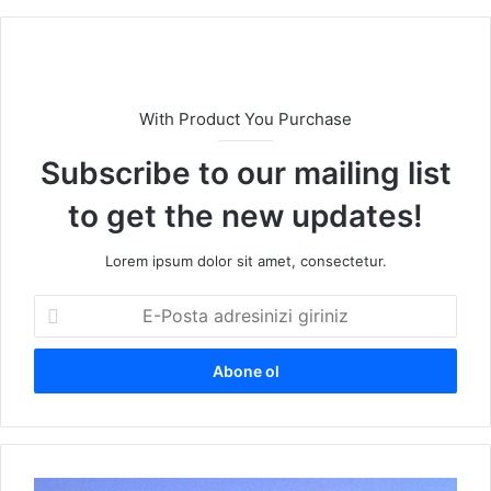
sit
esi
With Product You Purchase
Subscribe to our mailing list
to get the new updates!
Lorem ipsum dolor sit amet, consectetur.
E
-
P
o
s
t
a
a
A
d